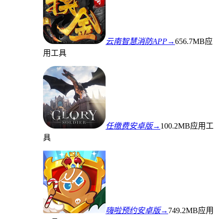
云南智慧消防APP→
656.7MB
应
用工具
任缴费安卓版→
100.2MB
应用工
具
嗨啦预约安卓版→
749.2MB
应用