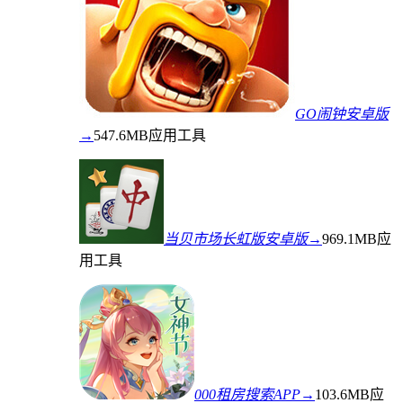
GO闹钟安卓版
→
547.6MB
应用工具
当贝市场长虹版安卓版→
969.1MB
应
用工具
000租房搜索APP→
103.6MB
应