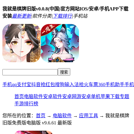
我就是棋牌旧版v0.0.8(中国)官方网站IOS/安卓/手机APP下载
安装
最新更新
|
软件分类|
下载排行
|
手机站
手机qq
支付宝
抖音
抢红包
搜狗输入法
抢火车票
360手机助手
手机
首页
电脑软件
安卓软件
安卓网游
安卓单机
苹果下载
专题
手游排行榜
您所在的位置：
首页
→
电脑软件
→
应用工具
→ 我就是棋牌
旧版免费版电脑版 v9.6.61 最新版