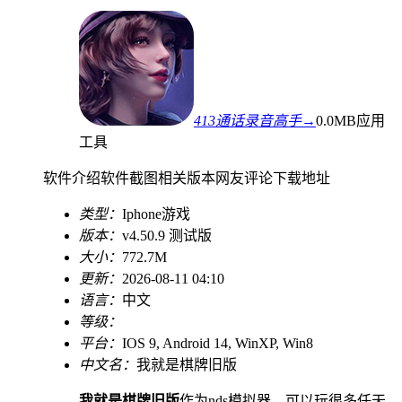
413通话录音高手→
0.0MB
应用
工具
软件介绍
软件截图
相关版本
网友评论
下载地址
类型：
Iphone游戏
版本：
v4.50.9 测试版
大小：
772.7M
更新：
2026-08-11 04:10
语言：
中文
等级：
平台：
IOS 9, Android 14, WinXP, Win8
中文名：
我就是棋牌旧版
我就是棋牌旧版
作为nds模拟器，可以玩很多任天