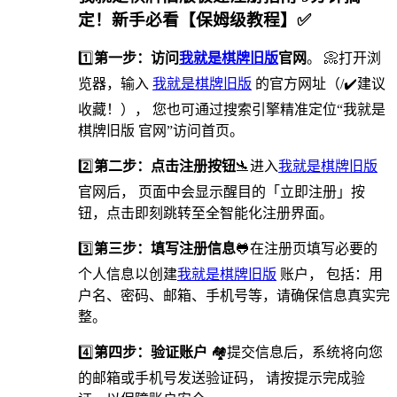
定！新手必看【保姆级教程】✅
1️⃣
第一步：访问
我就是棋牌旧版
官网
。 📀打开浏
览器，输入
我就是棋牌旧版
的官方网址（/✔️建议
收藏！）， 您也可通过搜索引擎精准定位“我就是
棋牌旧版 官网”访问首页。
2️⃣
第二步：点击注册按钮
🛬进入
我就是棋牌旧版
官网后， 页面中会显示醒目的「立即注册」按
钮，点击即刻跳转至全智能化注册界面。
3️⃣
第三步：填写注册信息
🐸在注册页填写必要的
个人信息以创建
我就是棋牌旧版
账户， 包括：用
户名、密码、邮箱、手机号等，请确保信息真实完
整。
4️⃣
第四步：验证账户
🏘提交信息后，系统将向您
的邮箱或手机号发送验证码， 请按提示完成验