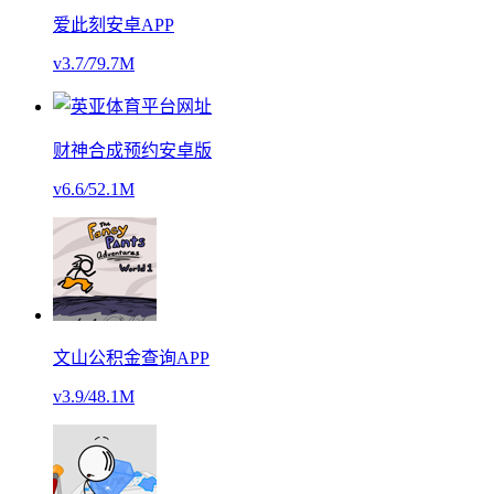
爱此刻安卓APP
v3.7
/
79.7M
财神合成预约安卓版
v6.6
/
52.1M
文山公积金查询APP
v3.9
/
48.1M