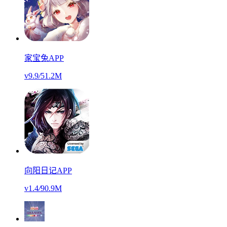
家宝兔APP
v9.9
/
51.2M
向阳日记APP
v1.4
/
90.9M