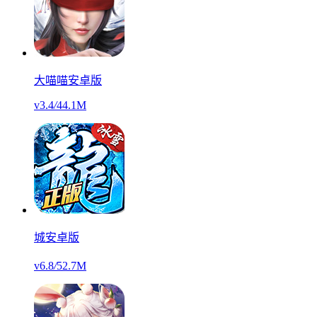
大喵喵安卓版
v3.4
/
44.1M
城安卓版
v6.8
/
52.7M