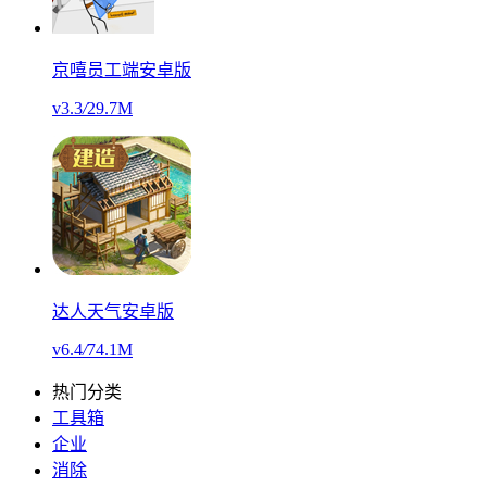
京嘻员工端安卓版
v3.3
/
29.7M
达人天气安卓版
v6.4
/
74.1M
热门分类
工具箱
企业
消除