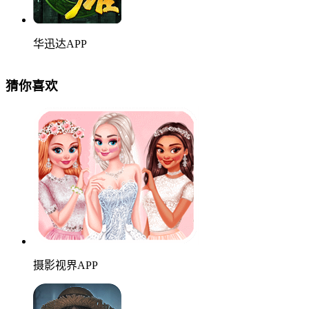
华迅达APP
猜你喜欢
摄影视界APP