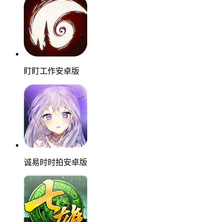
盯盯工作安卓版
诚易时时拍安卓版