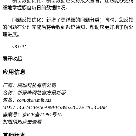
橱窗数据优化：橱窗数据已支持按天查看，让您能够更精
细地掌握橱窗每日的数据情况。
问题反馈优化：新增了更详细的问题分类；同时，您反馈
的问题在处理完成后将会收到系统通知，帮助您更好地了解处
理进展。
v8.0.3：
展开
收起
应用信息
厂商：项城科技有限公司
名称：新豪峰网址官方最新版
包名：com.qixin.mihuas
MD5：5C674CBA56A99BF5B9522CD2C4C5CBA8
备案号：京ICP备71984号4A
权限须知
点击查看
其他版本