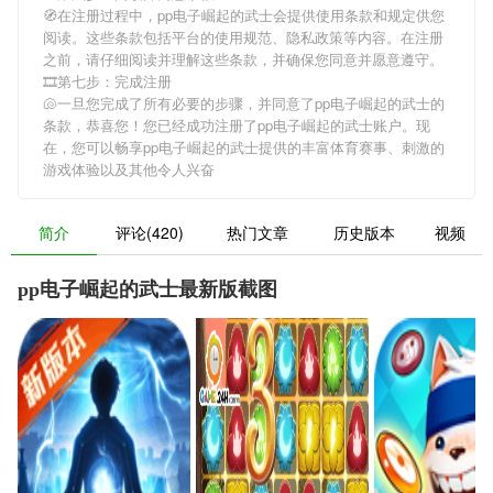
🧭在注册过程中，
pp电子崛起的武士
会提供使用条款和规定供您
阅读。这些条款包括平台的使用规范、隐私政策等内容。在注册
之前，请仔细阅读并理解这些条款，并确保您同意并愿意遵守。
🎞第七步：完成注册
🐚一旦您完成了所有必要的步骤，并同意了
pp电子崛起的武士
的
条款，恭喜您！您已经成功注册了pp电子崛起的武士账户。现
在，您可以畅享
pp电子崛起的武士
提供的丰富体育赛事、刺激的
游戏体验以及其他令人兴奋
简介
评论(420)
热门文章
历史版本
视频
pp电子崛起的武士最新版截图