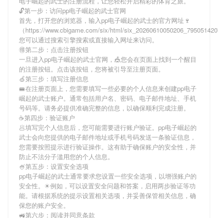
电子崛起的武士
的注册流程，让您轻松开启精彩的体育之旅。
🔓第一步：访问pp电子崛起的武士官网
首先，打开您的浏览器，输入
pp电子崛起的武士
的官方网址🍷
（https://www.cbigame.com/six/html/six_20260610050206_7950514
您可以通过搜索引擎搜索或直接输入网址来访问。
🉐第二步：点击注册按钮
一旦进入
pp电子崛起的武士
官网，🎪您会在页面上找到一个醒目
的注册按钮。点击该按钮，您将被引导至注册页面。
🍏第三步：填写注册信息
🚝在注册页面上，您需要填写一些必要的个人信息来创建
pp电子
崛起的武士
账户。通常包括用户名、密码、电子邮件地址、手机
号码等。请务必提供准确完整的信息，以确保顺利完成注册。
☕第四步：验证账户
🥟填写完个人信息后，您可能需要进行账户验证。
pp电子崛起的
武士
会向您提供的电子邮件地址或手机号码发送一条验证信息，
您需要按照提示进行验证操作。这有助于确保账户的安全性，并
防止不法分子滥用您的个人信息。
🍧第五步：设置安全选项
pp电子崛起的武士
通常要求您设置一些安全选项，以增强账户的
安全性。☀例如，可以设置安全问题和答案，启用两步验证等功
能。请根据系统的提示设置相关选项，并妥善保管相关信息，确
保您的账户安全。
🚜第六步：阅读并同意条款