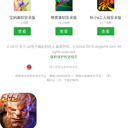
宝妈兼职安卓版
蜂窝兼职安卓版
科小e工人端安卓版
17.23MB
65.36MB
51.73MB
查看
查看
查看
© 2010 至今 pp电子崛起的武士 版权所有。© Since 2010 cbigame.com. All
rights reserved.
版权保护投诉指引
・
网上有害信息举报专区
增值电信业务经营许可证：粤B2-20030330号-1
网络出版服务许可证：（署）
网出证（京）字第2799号