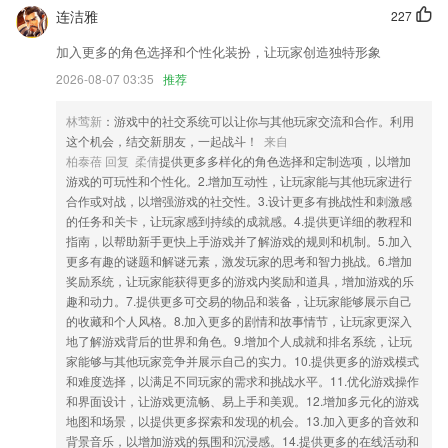
优化投票功能，增加验证；
连洁雅
227
全新升级；
加入更多的角色选择和个性化装扮，让玩家创造独特形象
小哥哥们的头发日渐稀疏，欢迎大家的下载和吐槽。
2026-08-07 03:35
推荐
新增以及调整推送消息
林莺新
：游戏中的社交系统可以让你与其他玩家交流和合作。利用
更换64位包，更改字体库
这个机会，结交新朋友，一起战斗！
来自
联系我们
柏泰蓓 回复 柔倩
提供更多多样化的角色选择和定制选项，以增加
以上就是pp电子崛起的武士的介绍，如果您喜欢这款软件，您可以到应
游戏的可玩性和个性化。2.增加互动性，让玩家能与其他玩家进行
用商店进行打分评论，说出您的使用经历，以帮助我们更好的对产品进行
合作或对战，以增强游戏的社交性。3.设计更多有挑战性和刺激感
优化修改。
的任务和关卡，让玩家感到持续的成就感。4.提供更详细的教程和
指南，以帮助新手更快上手游戏并了解游戏的规则和机制。5.加入
更多有趣的谜题和解谜元素，激发玩家的思考和智力挑战。6.增加
奖励系统，让玩家能获得更多的游戏内奖励和道具，增加游戏的乐
趣和动力。7.提供更多可交易的物品和装备，让玩家能够展示自己
的收藏和个人风格。8.加入更多的剧情和故事情节，让玩家更深入
地了解游戏背后的世界和角色。9.增加个人成就和排名系统，让玩
家能够与其他玩家竞争并展示自己的实力。10.提供更多的游戏模式
和难度选择，以满足不同玩家的需求和挑战水平。11.优化游戏操作
和界面设计，让游戏更流畅、易上手和美观。12.增加多元化的游戏
地图和场景，以提供更多探索和发现的机会。13.加入更多的音效和
背景音乐，以增加游戏的氛围和沉浸感。14.提供更多的在线活动和