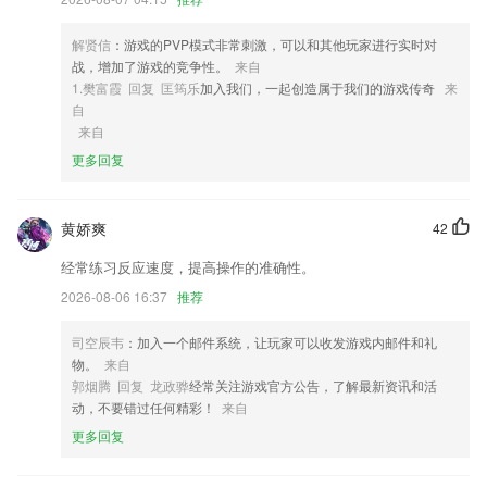
4,一周七天、一天24小时
解贤信
：游戏的PVP模式非常刺激，可以和其他玩家进行实时对
5,容纳知识盲点，反复练习。
战，增加了游戏的竞争性。
来自
6,随时都能学习和练习题目，学习和巩固一站式完成；
1.樊富霞 回复 匡筠乐
加入我们，一起创造属于我们的游戏传奇
来
自
pp电子崛起的武士软件优势
来自
1.·通过APP能及时了解最新的报考信息，为学生解决升学问题。
更多回复
2.超实力名师团队，前新东方王牌名师周思成、
3.【突破答题力】：百万英语题库，在线答题解析，为用户提供网课、智
黄娇爽
42
能练习、难题解析等多元化的智能教育服务，帮助学生系统性、高效率的
经常练习反应速度，提高操作的准确性。
完成学习闭环。
2026-08-06 16:37
推荐
4.含免费绘画教程，来自专业画师以及热心同人创作。包括人物、动物、
建筑、车辆等诸多分类。
司空辰韦
：加入一个邮件系统，让玩家可以收发游戏内邮件和礼
5.不同风格的提供，让孩子对于学习比较感兴趣起来。
物。
来自
郭烟腾 回复 龙政骅
经常关注游戏官方公告，了解最新资讯和活
6.由著名老师，医生和教育专家共同编辑
动，不要错过任何精彩！
来自
pp电子崛起的武士更新了什么?
更多回复
看看谁在偷偷关注你，你又关注了哪些馆友！