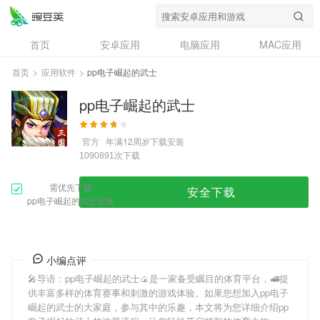
首页
安卓应用
电脑应用
MAC应用
资讯
专题
设计奖
创意应用
首页
>
应用软件
>
pp电子崛起的武士
问答
pp电子崛起的武士
官方
年满12周岁
下载安装
次下载
1090891
需优先下载
安全下载
pp电子崛起的武士安装
小编点评
🎤导语：
pp电子崛起的武士
🍙是一家备受瞩目的体育平台，🚅提
供丰富多样的体育赛事和刺激的游戏体验。如果您想加入
pp电子
崛起的武士
的大家庭，参与其中的乐趣，本文将为您详细介绍
pp