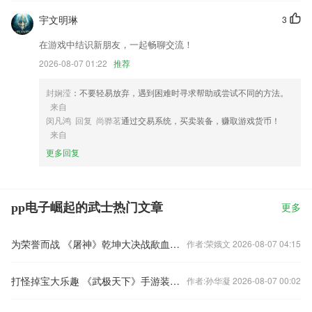
宇文明琳
3
在游戏中结识新朋友，一起畅聊交流！
2026-08-07 01:22
推荐
封娴滢
：不要轻易放弃，遇到困难时寻求帮助或尝试不同的方法。
来自
闵凡鸿 回复 尚骅茗
通过交易系统，买卖装备，赚取游戏货币！
来自
更多回复
pp电子崛起的武士热门文章
更多
为荣誉而战 《屠神》乾坤大决战歃血而归
作者:荣娥文 2026-08-07 04:15
打怪掉宝大乐趣 《武极天下》手游装备养成攻略
作者:孙华凝 2026-08-07 00:02