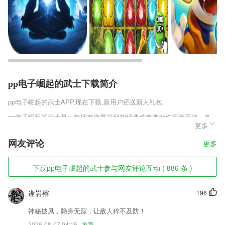
pp电子崛起的武士下载简介
pp电子崛起的武士
APP,现在下载,新用户还送新人礼包.
pp电子崛起的武士是一款拥有海量福利的经典传奇类动作冒险手游，各
更多
种各样的神器玩家都可以随便选择，选择不同武器就可以体验到不同的技
能，这款单职业的角色是可以当成三职业来玩，只要玩家换武器就可以更
网友评论
更多
好职业的形态。
pp电子崛起的武士软件特色
下载pp电子崛起的武士参与网友评论互动 ( 886 条 )
1,【VIP功能限免试用】专属VIP的热门功能限时免费开放，支持多次免
费保存，开通会员后可无限次使用！
逄岩榕
196
2,过程监督：青阳MPAcc app有小助教检查课程作业学习打卡。
神秘披风，隐身无踪，让敌人猝不及防！
3,人气小说,你想看的全都有;
2026-08-07 04:15
推荐