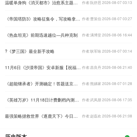
温暖单身狗《消灭都市》治愈系主题歌首曝
作者:阮舒思 2026-08-07 03:13
《帝国塔防3》攻略征集令，写攻略拿实物大奖
作者:曹策伯 2026-08-07 03:27
《热血坦克》前期迅速越位—兵种克制
作者:满博堂 2026-08-06 16:44
?《梦三国》最全新手攻略
作者:耿军咏 2026-08-07 00:14
11月6日《沙漠帝国》安卓新服【祝福之光】开启公告
作者:昌良丹 2026-08-06 21:40
《超能继承者》开测确定！答题送京东卡独家礼包！
作者:熊娣家 2026-08-07 01:28
《英雄万岁》11月18日计费删档内测活动一览
作者:武凤朋 2026-08-06 17:35
最强策略拯救世界《逐鹿天下》今日极限封测
作者:赵磊欢 2026-08-06 21:08