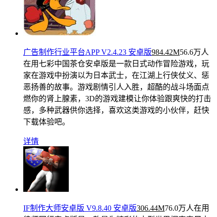
广告制作行业平台APP V2.4.23 安卓版
984.42M
56.6万人
在用
七彩中国茶仓安卓版是一款日式动作冒险游戏，玩
家在游戏中扮演以为日本武士，在江湖上行侠仗义、惩
恶扬善的故事。游戏剧情引人入胜，超酷的战斗场面点
燃你的肾上腺素，3D的游戏建模让你体验跟爽快的打击
感，多种武器供你选择，喜欢这类游戏的小伙伴，赶快
下载体验吧。
详情
IF制作大师安卓版 V9.8.40 安卓版
306.44M
76.0万人在用