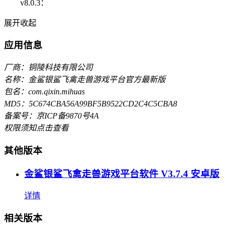
v8.0.3：
展开
收起
应用信息
厂商：铜陵科技有限公司
名称：金鲨银鲨飞禽走兽游戏平台官方最新版
包名：com.qixin.mihuas
MD5：5C674CBA56A99BF5B9522CD2C4C5CBA8
备案号：京ICP备9870号4A
权限须知
点击查看
其他版本
金鲨银鲨飞禽走兽游戏平台软件 V3.7.4 安卓版
详情
相关版本