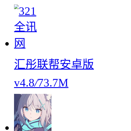
汇彤联帮安卓版
v4.8
/
73.7M