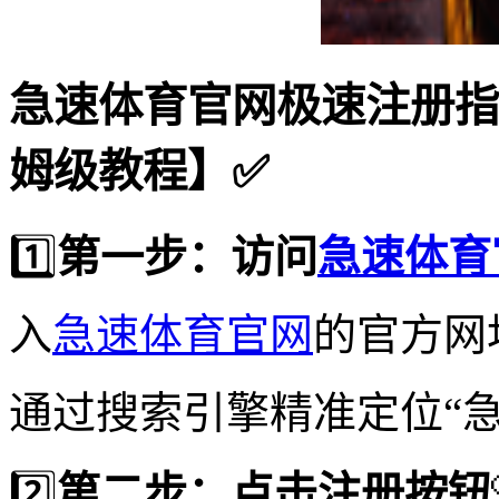
急速体育官网极速注册指
姆级教程】✅
1️⃣
第一步：访问
急速体育
入
急速体育官网
的官方网
通过搜索引擎精准定位“急
2️⃣
第二步：点击注册按钮