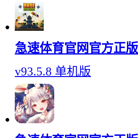
急速体育官网官方正版
v93.5.8 单机版