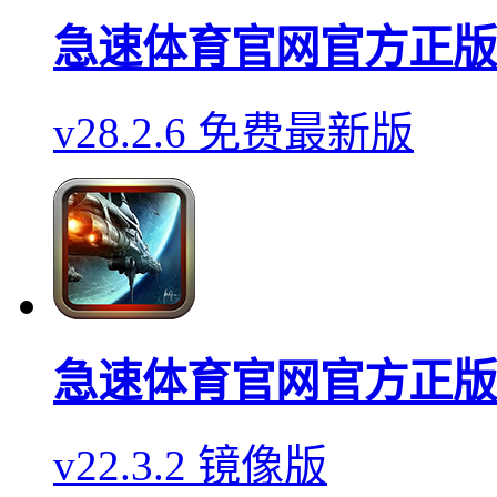
急速体育官网官方正版
v28.2.6 免费最新版
急速体育官网官方正版
v22.3.2 镜像版