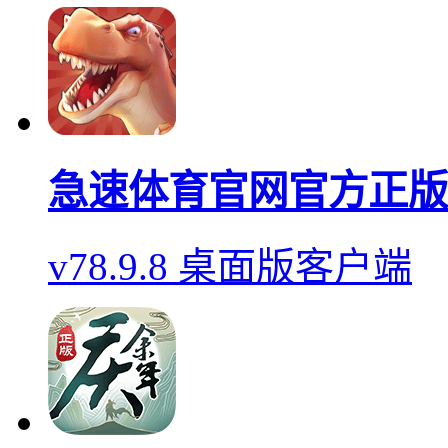
急速体育官网官方正版
v78.9.8 桌面版客户端