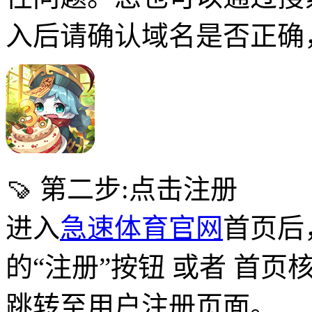
入后请确认域名是否正确
🍠 第二步:点击注册
进入
急速体育官网
首页后
的“注册”按钮 或者 首页
跳转至用户注册页面。