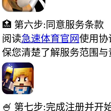
🏥 第六步:同意服务条款
阅读
急速体育官网
使用协
保您清楚了解服务范围与
🍧 第七步:完成注册并开