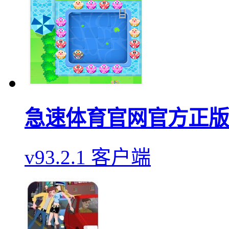
急速体育官网官方正版
v93.2.1 客户端