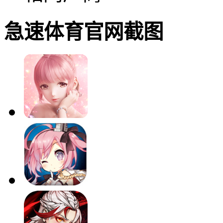
急速体育官网截图