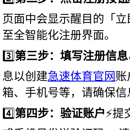
页面中会显示醒目的「立
至全智能化注册界面。
3️⃣
第三步：填写注册信息
息以创建
急速体育官网
账
箱、手机号等，请确保信
4️⃣
第四步：验证账户
⚡️