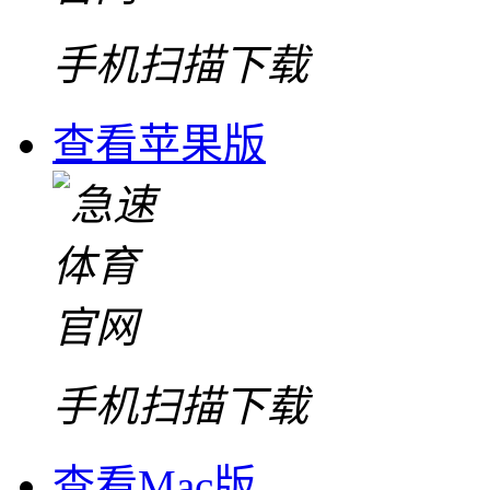
手机扫描下载
查看苹果版
手机扫描下载
查看Mac版