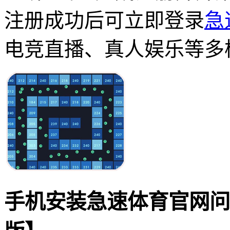
注册成功后可立即登录
急
电竞直播、真人娱乐等多
手机安装急速体育官网问