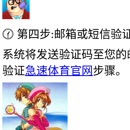
🕜 第四步:邮箱或短信验
系统将发送验证码至您的
验证
急速体育官网
步骤。