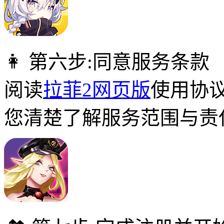
👩 第六步:同意服务条款
阅读
拉菲2网页版
使用协
您清楚了解服务范围与责