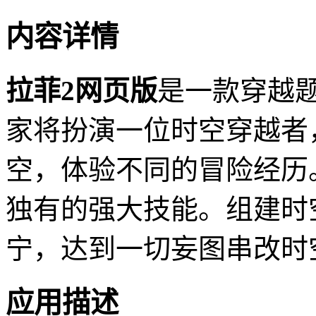
内容详情
拉菲2网页版
是一款穿越
家将扮演一位时空穿越者
空，体验不同的冒险经历
独有的强大技能。组建时
宁，达到一切妄图串改时
应用描述