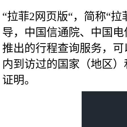
“拉菲2网页版“，简称“
导，中国信通院、中国电
推出的行程查询服务，可
内到访过的国家（地区）
证明。