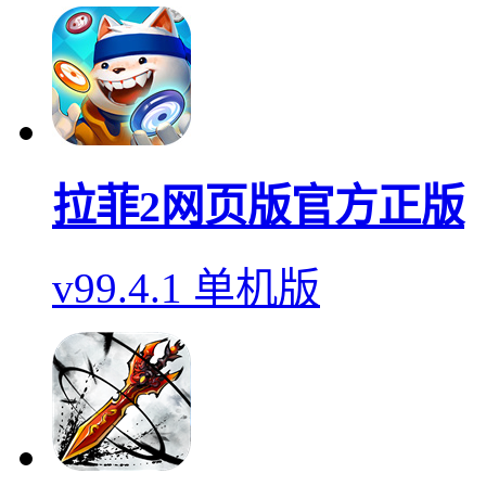
拉菲2网页版官方正版
v99.4.1 单机版