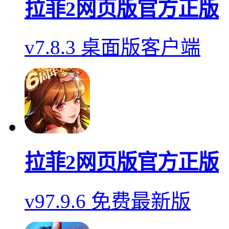
拉菲2网页版官方正版
v7.8.3 桌面版客户端
拉菲2网页版官方正版
v97.9.6 免费最新版