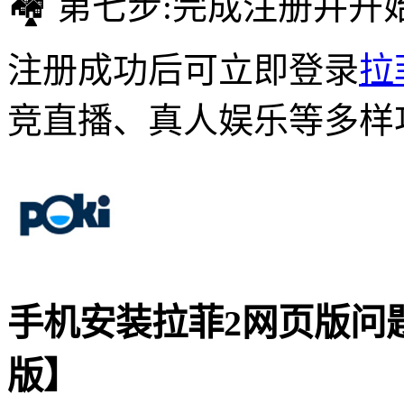
🏘 第七步:完成注册并开
注册成功后可立即登录
拉
竞直播、真人娱乐等多样
手机安装拉菲2网页版问题
版】