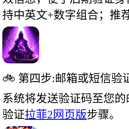
持中英文+数字组合；推
🚲 第四步:邮箱或短信验
系统将发送验证码至您的
验证
拉菲2网页版
步骤。