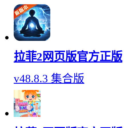
拉菲2网页版官方正版
v48.8.3 集合版