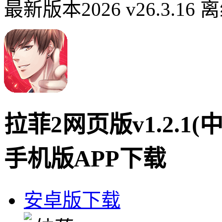
最新版本2026 v26.3.16
拉菲2网页版v1.2.1
手机版APP下载
安卓版下载