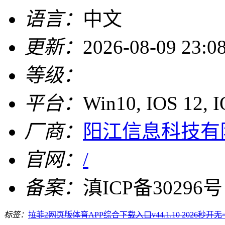
语言：
中文
更新：
2026-08-09 23:0
等级：
平台：
Win10, IOS 12, 
厂商：
阳江信息科技有
官网：
/
备案：
滇ICP备30296号
标签：
拉菲2网页版
体育APP综合下载入口v44.1.10 2026
秒开无