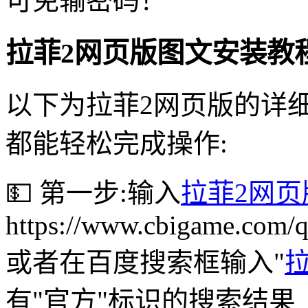
可免输密码！
拉菲2网页版图文安装教
以下为拉菲2网页版的详
都能轻松完成操作:
💵 第一步:输入
拉菲2网页
https://www.cbigame.com/
或者在百度搜索框输入"
有"官方"标识的搜索结果