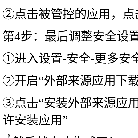
②点击被管控的应用，点
第4步：最后调整安全设
①进入设置-安全-更多安
②开启“外部来源应用下载
③点击“安装外部来源应用
许安装应用”