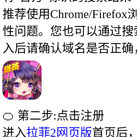
推荐使用Chrome/Fire
性问题。您也可以通过搜
入后请确认域名是否正确
🍊 第二步:点击注册
进入
拉菲2网页版
首页后