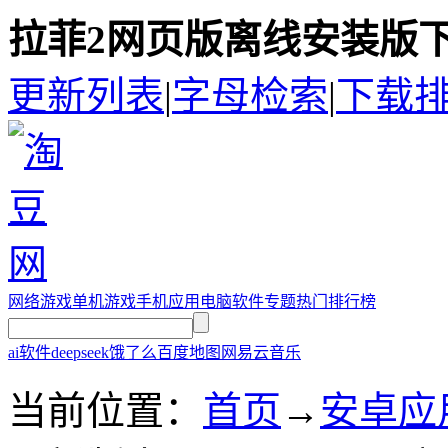
拉菲2网页版离线安装版下
更新列表
|
字母检索
|
下载
网络游戏
单机游戏
手机应用
电脑软件
专题
热门排行榜
ai软件
deepseek
饿了么
百度地图
网易云音乐
当前位置：
首页
→
安卓应