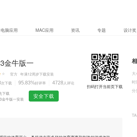
电脑应用
MAC应用
资讯
专题
设计奖
923金牛版一
大
官方
年满12周岁
下载安装
时
8
次下载
95.83%
好评率
4728
人评论
扫码打开当前页下载
分
先下载
安全下载
923金牛版一安装
T