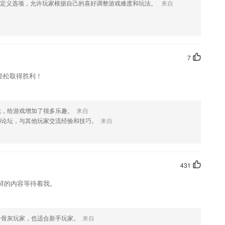
自定义选项，允许玩家根据自己的喜好调整游戏难度和玩法。
来自
个性化推荐满足漫迷们的挑剔口味;特有的智能搜索引擎，海量关键词汇
让孩子沉浸英语学习乐趣，课程体系从学前启蒙到高中阶段，涵盖英语技能
7
视频并立即游览观看视频;
轻松取得胜利！
的内容，粘贴到要翻译的输入框内，操作及其方便，让用户用着感觉爽。
统，给游戏增加了很多乐趣。
来自
随时查看，了解学习信息
和论坛，与其他玩家交流经验和技巧。
来自
的手机应用
431
鲜的内容等待着我。
UG；
合骨灰玩家，也适合新手玩家。
来自