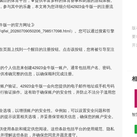
受瞩目的体育平台，🍍提供丰富多样的体育赛事和刺激的游戏体验。
，参与其中的乐趣，本文将为您详细介绍
42923金牛版一
的注册流
金牛版一
的官方网址🌛
版
/html/qifei_20260709050206_798517098.html）。您可以通过搜索引擎
要
开
会在页面上找到一个醒目的注册按钮。点击该按钮，您将被引导至注
要的个人信息来创建
42923金牛版一
账户。通常包括用户名、密码、
提供准确完整的信息，以确保顺利完成注册。
行账户验证。
42923金牛版一
会向您提供的电子邮件地址或手机号码
进行验证操作。这有助于确保账户的安全性，并防止不法分子滥用您
全选项，以增强账户的安全性。🍪例如，可以设置安全问题和答
统的提示设置相关选项，并妥善保管相关信息，确保您的账户安全。
供使用条款和规定供您阅读。这些条款包括平台的使用规范、隐私
读并理解这些条款，并确保您同意并愿意遵守。