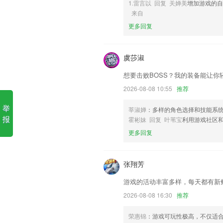
1.雷言以 回复 关婵美
增加游戏的
6,分类涵盖题材，精选和作者3种方式，
来自
搜索引导，不再让好漫画轻易从指尖错过!
更多回复
42923金牛版一软件优势
1.以兴趣为师，热门动漫IP、原创IP
虞莎淑
训练和素养提升，构建21世纪核心竞争力
2.预览观看视频资源,支持在资源中心选择
想要击败BOSS？我的装备能让你
3.·在观看课程时可以自由调整音量大小
2026-08-08 10:55
推荐
4.点击输入框的时候，可自动将剪贴板
举
莘淑婵
：多样的角色选择和技能系
5.·能实时记录用户的学习情况，并可以
报
霍彬妹 回复 叶苇宝
利用游戏社区
6.为实现教育信息化、智能化管理而打造
更多回复
42923金牛版一更新了什么?
张翔芳
优化界面显示风格
交互界面升级，分区更清晰
游戏的活动丰富多样，每天都有新
攻城狮同学们针对性的优化了产品的性能B
2026-08-08 16:30
推荐
已知问题优化提升用户体验
荣惠锦
：游戏可玩性极高，不仅适