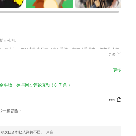
新人礼包.
及末日生存为一体的大型丧尸末日生存手游，在这款手游中，你将和人类
更多
，收集这片世界上的各种资源用来制作全新的装备武器，使用各种顶尖
的冒险战斗会为你带来更多的挑战，超多新玩法等你来游玩。
更多
直播……，
3金牛版一参与网友评论互动 ( 617 条 )
，还原播主历史直播和销售数据，监控直播正在购买弹幕人数，实现直播
839
PG、BMP、PNG、GIF等图像文件的查看。还提供了全屏查看、放
我一起冒险？
可以将自己喜欢的图片作为软件的背景。
务更自律、高效、专注
，每次任务都让人期待不已。
来自