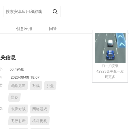
创意应用
问答
相关信息
扫一扫安装
小
50.49MB
42923金牛版一发
现更多
间
2026-08-08 18:07
类
跑酷竞速
对战
沙盒
悬疑
AG
卡牌对战
网络游戏
飞行射击
格斗街机