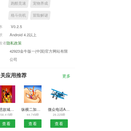
跑酷竞速
宠物养成
格斗街机
冒险解谜
本
V0.2.5
求
Android 4.2以上
发者
隐私政策
42923金牛版一(中国)官方网站有限
公司
相关应用推荐
更多
智慧故城安卓版
纵横二加一安卓版
微众电话APP
58.41MB
44.74MB
26.22MB
查看
查看
查看