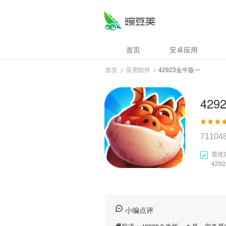
首页
安卓应用
首页
>
应用软件
>
42923金牛版一
42
71104
需优
42
小编点评