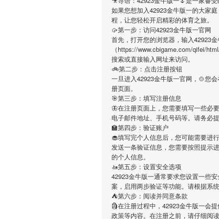
🎥导语：
42923金牛版一
🌷是一家备
如果您想加入
42923金牛版一
的大家庭
程，让您轻松开启精彩的体育之旅。
🥠第一步：访问42923金牛版一官网
首先，打开您的浏览器，输入
42923
（https://www.cbigame.com/qifei
搜索或直接输入网址来访问。
🚲第二步：点击注册按钮
一旦进入
42923金牛版一
官网，🍲您
册页面。
🎯第三步：填写注册信息
🦋在注册页面上，您需要填写一些必
电子邮件地址、手机号码等。请务必
🏫第四步：验证账户
🧁填写完个人信息后，您可能需要进
发送一条验证信息，您需要按照提示
的个人信息。
🚤第五步：设置安全选项
42923金牛版一
通常要求您设置一些安
案，启用两步验证等功能。请根据系
⛺第六步：阅读并同意条款
🗿在注册过程中，
42923金牛版一
会提
政策等内容。在注册之前，请仔细阅