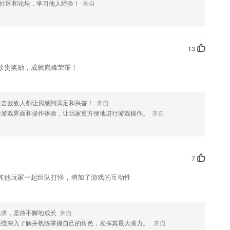
社区和论坛，学习他人经验！
来自
等功能
您喜欢这款软件，您可以到应用商店进行打分评论，说出您的使用经历，
13
珍贵奖励，成就巅峰荣耀！
次击败敌人都让我感到满足和兴奋！
来自
善游戏界面和操作体验，让玩家更方便地进行游戏操作。
来自
7
其他玩家一起组队打怪，增加了游戏的互动性
追求，坚持不懈地成长
来自
系统深入了解并熟练掌握自己的角色，发挥其最大潜力。
来自