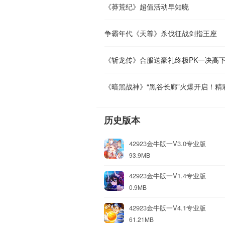
《莽荒纪》超值活动早知晓
争霸年代《天尊》杀伐征战剑指王座
《斩龙传》合服送豪礼终极PK一决高
《暗黑战神》“黑谷长廊”火爆开启！精
历史版本
42923金牛版一V3.0专业版
93.9MB
42923金牛版一V1.4专业版
0.9MB
42923金牛版一V4.1专业版
61.21MB