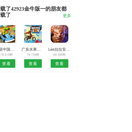
载了42923金牛版一的朋友都
下载了
更多
安居中国安卓版
广东水果网APP
Les拉拉安卓版
78.81MB
78.73MB
88.38MB
查看
查看
查看