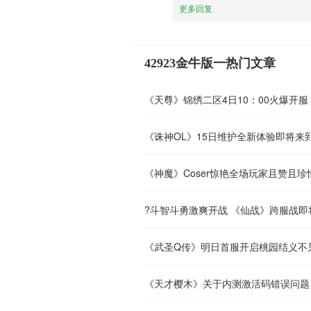
更多回复
42923金牛版一热门文章
《天尊》锦绣二区4日10：00火爆开服
《诛神OL》15日维护全新体验即将来
《神魔》Coser惊艳全场玩家且赞且珍
?斗智斗勇激爽开战 《仙战》跨服战即
《武圣Q传》明日首服开启桃园结义不
《天才樱木》关于内测激活码错误问题