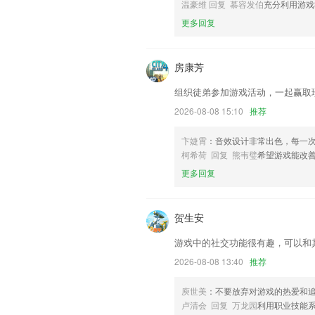
v0更新日志
温豪维 回复 慕容发伯
充分利用游戏
更多回复
优化用户中心的订单管理，合伙人工作台
联系我们
以上就是42923金牛版一的介绍，如果
房康芳
以帮助我们更好的对产品进行优化修改。
组织徒弟参加游戏活动，一起赢取
2026-08-08 15:10
推荐
卞婕霄
：音效设计非常出色，每一
柯希荷 回复 熊韦璧
希望游戏能改
更多回复
贺生安
游戏中的社交功能很有趣，可以和
2026-08-08 13:40
推荐
庾世美
：不要放弃对游戏的热爱和
卢清会 回复 万龙园
利用职业技能