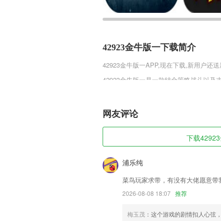
42923金牛版一下载简介
42923金牛版一
APP,现在下载,新用户还送
42923金牛版一是一款结合策略战斗以
中的各种幸存者们一同建立强大的根据地
的超强武器，对抗这些恐怖的尸潮，所有
网友评论
42923金牛版一软件特色
1,看电视、读报纸、听广播、拍视频、开
下载4292
2,直播分析：快速发现热门抖音直播间
流量和电商变现
浦乐纯
3,专业的图片阅读功能，支持手机里所有J
菜鸟玩家求带，有没有大佬愿意带
大、缩小、图片旋转等多项功能，甚至还
2026-08-08 18:07
推荐
4,【清晰度高】
5,专注学习还允许您进行锁机自律,做任
梅玉茂
：这个游戏的剧情扣人心弦