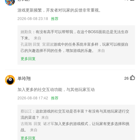
扫码登录功能异常修复
游戏更新频繁，开发者对玩家的反馈非常重视。
修复签名错误
2026-08-08 23:18
推荐
金币就是客户，分享房源店铺到微信朋友圈可获得金币，快来赚金币吧;
姚勤良
：有没有高手可以帮帮我，在这个BOSS面前总是无法生存
【视频】突显视频频道，一键尽享视频盛宴
下来。
来自
孔蓝朗 回复 宣眉波
游戏中的任务系统丰富多样，玩家可以根据自
颁发证书优化
己的兴趣选择不同的任务，增加游戏的乐趣。
来自
联系我们
更多回复
以上就是壹定发官网的介绍，如果您喜欢这款软件，您可以到应用商店进
行打分评论，说出您的使用经历，以帮助我们更好的对产品进行优化修
改。
单玲翔
26
加入更多的社交互动功能，与其他玩家互动
2026-08-08 17:42
推荐
蔡以江
：这款游戏的社交互动是否丰富？有没有与其他玩家进行交
流的渠道？
来自
古雨旭 回复 诸才军
加入更多的游戏模式，让玩家有更多选择和挑
战。
来自
更多回复