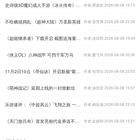
史诗级3D魔幻成人手游《冰火传奇》原画首曝
作者:瞿凝欢 2026-08-08 19:13
不给糖就捣乱 《超神大陆》万圣新英雄
作者:凌梵博 2026-08-08 23:26
《超能继承者》下载开启 截图送海量话费京东卡
作者:连琼晴 2026-08-08 19:49
《侠义OL》八神战甲 可挡千军万马
作者:董飞筠 2026-08-08 20:36
11月2日10点《寻仙诀》开启新服“紫薇大帝”
作者:包雪信 2026-08-08 23:03
《萌神战记》延期上线的一封致歉信
作者:谈坚庆 2026-08-08 19:07
乐游速评：《中超风云》飞翔之旅 一战成名！
作者:柳富烟 2026-08-08 23:10
《关门放吕布》首发亮相代金券送不停！
作者:金妍韵 2026-08-08 13:21