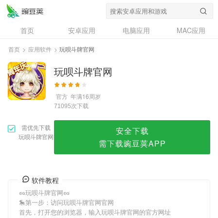
玩呗斗牌官网
首页
安卓应用
电脑应用
MAC应用
资讯
专题
设计奖
创意应用
首页
>
应用软件
>
玩呗斗牌官网
问答
玩呗斗牌官网
官方
年满16周岁
次下载
71095
需优先下载
安全下载
玩呗斗牌官网
需下载豌豆荚APP
软件教程
🥜玩呗斗牌官网🥜
🎠第一步：访问玩呗斗牌官网官网
首先，打开您的浏览器，输入玩呗斗牌官网的官方网址