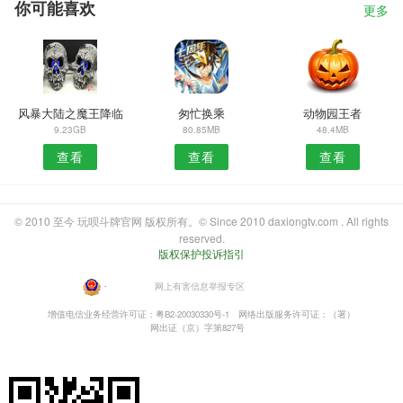
你可能喜欢
更多
风暴大陆之魔王降临
匆忙换乘
动物园王者
9.23GB
80.85MB
48.4MB
查看
查看
查看
© 2010 至今 玩呗斗牌官网 版权所有。© Since 2010 daxiongtv.com . All rights
reserved.
版权保护投诉指引
・
网上有害信息举报专区
增值电信业务经营许可证：粤B2-20030330号-1
网络出版服务许可证：（署）
网出证（京）字第827号