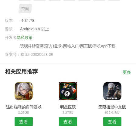
空间
版本
4.31.78
要求
Android 8.9 以上
开发者
隐私政策
玩呗斗牌官网(官方)登录-网站入口/网页版/手机app下载
备案号：豫B2-20030028-29
相关应用推荐
更多
逃出猫咪的房间游戏
明星医院
无限扭蛋中文版
2.27GB
2.27GB
835.61MB
查看
查看
查看