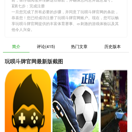
⏳第七步：完成注册
一旦您完成了所有必要的步骤，并同意了玩呗斗牌官网的条款，
恭喜您！您已经成功注册了玩呗斗牌官网账户。现在，您可以畅
享玩呗斗牌官网提供的丰富体育赛事、🥗刺激的游戏体验以及其
他令人兴奋。
简介
评论(415)
热门文章
历史版本
玩呗斗牌官网最新版截图