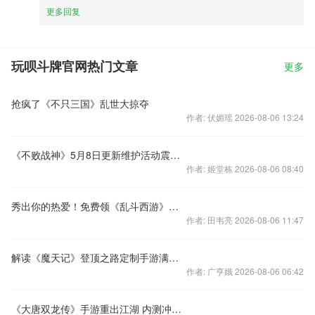
更多回复
玩呗斗牌官网热门文章
更多
抢疯了《不只三国》乱世大掠夺
作者: 伏媚瑶 2026-08-06 13:24
《不败战神》5月8日更新维护活动震撼来袭
作者: 姬堂栋 2026-08-06 08:40
秀出你的热爱！免费领《乱斗西游》主题战衣
作者: 田韦亮 2026-08-06 11:47
解读《魔天记》登顶之路定制手游满足用户硬需求
作者: 广亨娥 2026-08-06 06:42
《大唐双龙传》手游重出江湖 内测冲关拿大奖