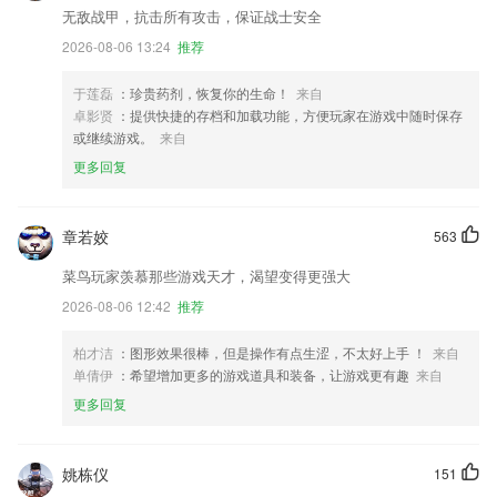
无敌战甲，抗击所有攻击，保证战士安全
2026-08-06 13:24
推荐
于莲磊
：珍贵药剂，恢复你的生命！
来自
卓影贤
：提供快捷的存档和加载功能，方便玩家在游戏中随时保存
或继续游戏。
来自
更多回复
章若姣
563
菜鸟玩家羡慕那些游戏天才，渴望变得更强大
2026-08-06 12:42
推荐
柏才洁
：图形效果很棒，但是操作有点生涩，不太好上手 ！
来自
单倩伊
：希望增加更多的游戏道具和装备，让游戏更有趣
来自
更多回复
姚栋仪
151