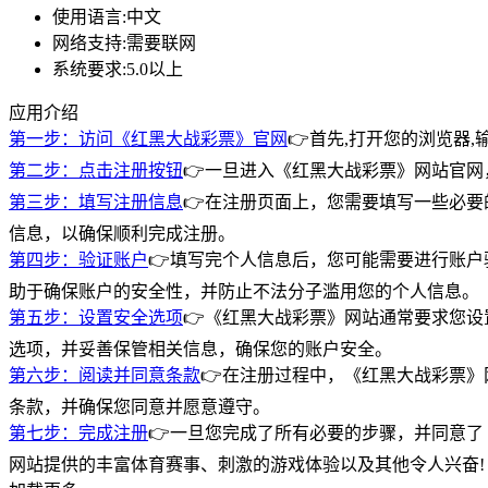
使用语言:
中文
网络支持:
需要联网
系统要求:
5.0以上
应用介绍
第一步：访问《红黑大战彩票》官网
👉首先,打开您的浏览器
第二步：点击注册按钮
👉一旦进入《红黑大战彩票》网站官
第三步：填写注册信息
👉在注册页面上，您需要填写一些必
信息，以确保顺利完成注册。
第四步：验证账户
👉填写完个人信息后，您可能需要进行账
助于确保账户的安全性，并防止不法分子滥用您的个人信息。
第五步：设置安全选项
👉《红黑大战彩票》网站通常要求您
选项，并妥善保管相关信息，确保您的账户安全。
第六步：阅读并同意条款
👉在注册过程中，《红黑大战彩票
条款，并确保您同意并愿意遵守。
第七步：完成注册
👉一旦您完成了所有必要的步骤，并同意
网站提供的丰富体育赛事、刺激的游戏体验以及其他令人兴奋!