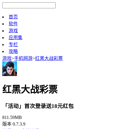
首页
软件
游戏
应用集
专栏
攻略
游戏
>
手机网游
>
红黑大战彩票
红黑大战彩票
「活动」首次登录送18元红包
811.59MB
版本 0.7.3.9