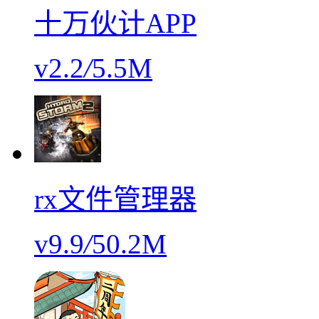
十万伙计APP
v2.2
/
5.5M
rx文件管理器
v9.9
/
50.2M