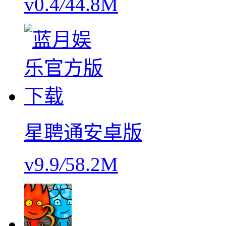
v0.4
/
44.8M
星聘通安卓版
v9.9
/
58.2M