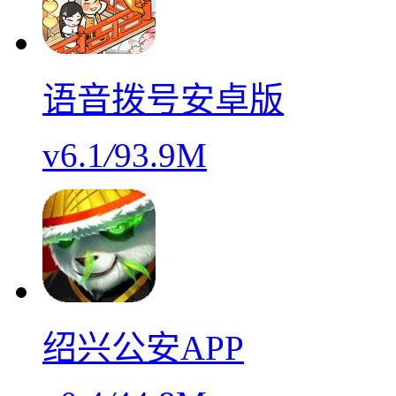
语音拨号安卓版
v6.1
/
93.9M
绍兴公安APP