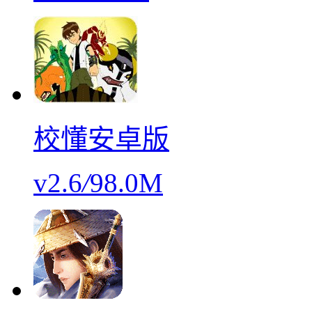
校懂安卓版
v2.6
/
98.0M