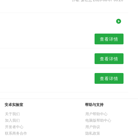
查看详情
查看详情
查看详情
安卓实验室
帮助与支持
关于我们
用户帮助中心
加入我们
电脑版帮助中心
开发者中心
用户协议
联系商务合作
隐私政策