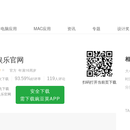
电脑应用
MAC应用
资讯
专题
设计奖
娱乐官网
官方
年满16周岁
大
次下载
93.59%
好评率
119
人评论
时
扫码打开当前页下载
分
先下载
安全下载
娱乐官网
需下载豌豆荚APP
T