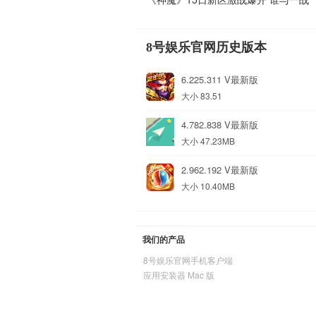
8号娱乐官网历史版本
6.225.311 V最新版
大小 83.51
4.782.838 V最新版
大小 47.23MB
2.962.192 V最新版
大小 10.40MB
我们的产品
8号娱乐官网手机客户端
应用安装器 Mac 版