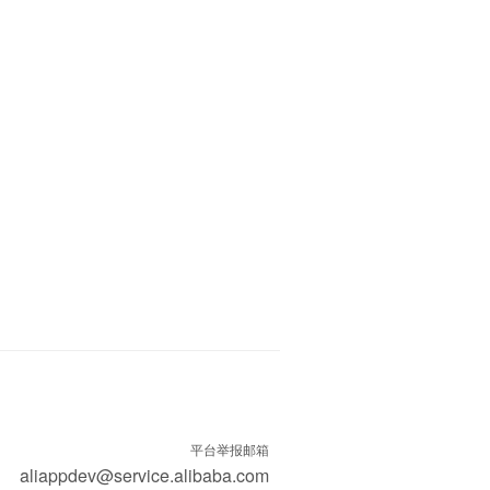
平台举报邮箱
aliappdev@service.alibaba.com