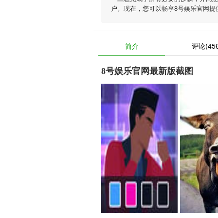
户。现在，您可以畅享8号娱乐官网提
简介
评论(456
8号娱乐官网最新版截图