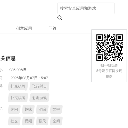
创意应用
问答
相关信息
扫一扫安装
小
986.90MB
8号娱乐官网发现
更多
间
2026年08月07日 15:07
类
扑克棋牌
飞行射击
扑克棋牌
射击游戏
AG
休闲
趣味
消除
文字
社交
视频
聊天
空间