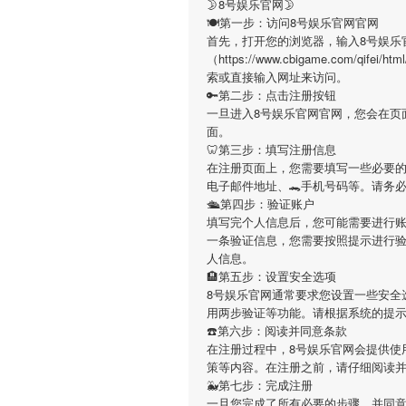
🌛8号娱乐官网🌛
🍽第一步：访问8号娱乐官网官网
首先，打开您的浏览器，输入8号娱乐
（https://www.cbigame.com/qifei
索或直接输入网址来访问。
🔑第二步：点击注册按钮
一旦进入8号娱乐官网官网，您会在页
面。
🦷第三步：填写注册信息
在注册页面上，您需要填写一些必要的
电子邮件地址、🐊手机号码等。请务
🛳第四步：验证账户
填写完个人信息后，您可能需要进行账
一条验证信息，您需要按照提示进行
人信息。
🏨第五步：设置安全选项
8号娱乐官网通常要求您设置一些安全
用两步验证等功能。请根据系统的提
☎️第六步：阅读并同意条款
在注册过程中，8号娱乐官网会提供使
策等内容。在注册之前，请仔细阅读
🐳第七步：完成注册
一旦您完成了所有必要的步骤，并同意