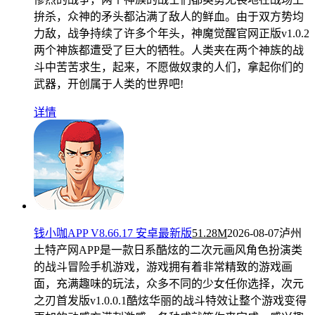
拚杀，众神的矛头都沾满了敌人的鲜血。由于双方势均
力敌，战争持续了许多个年头，神魔觉醒官网正版v1.0.2
两个神族都遭受了巨大的牺牲。人类夹在两个神族的战
斗中苦苦求生，起来，不愿做奴隶的人们，拿起你们的
武器，开创属于人类的世界吧!
详情
钱小咖APP V8.66.17 安卓最新版
51.28M
2026-08-07
泸州
土特产网APP是一款日系酷炫的二次元画风角色扮演类
的战斗冒险手机游戏，游戏拥有着非常精致的游戏画
面，充满趣味的玩法，众多不同的少女任你选择，次元
之刃首发版v1.0.0.1酷炫华丽的战斗特效让整个游戏变得