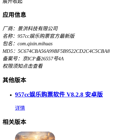
展开
收起
应用信息
厂商：景洪科技有限公司
名称：957cc娱乐购票官方最新版
包名：com.qixin.mihuas
MD5：5C674CBA56A99BF5B9522CD2C4C5CBA8
备案号：京ICP备26557号4A
权限须知
点击查看
其他版本
957cc娱乐购票软件 V8.2.8 安卓版
详情
相关版本