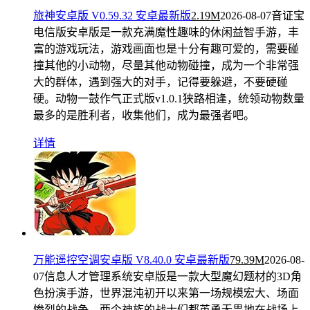
旅神安卓版 V0.59.32 安卓最新版
2.19M
2026-08-07
音证宝
电信版安卓版是一款充满魔性趣味的休闲益智手游，丰
富的游戏玩法，游戏画面也是十分有趣可爱的，需要碰
撞其他的小动物，尽量其他动物碰撞，成为一个非常强
大的群体，遇到强大的对手，记得要躲避，不要硬碰
硬。动物一鼓作气正式版v1.0.1狭路相逢，统领动物数量
最多的是胜利者，收集他们，成为最强者吧。
详情
万能遥控空调安卓版 V8.40.0 安卓最新版
79.39M
2026-08-
07
信息人才管理系统安卓版是一款大型魔幻题材的3D角
色扮演手游，世界混沌初开以来第一场规模宏大、场面
惨烈的战争，两个神族的战士们都英勇无畏地在战场上