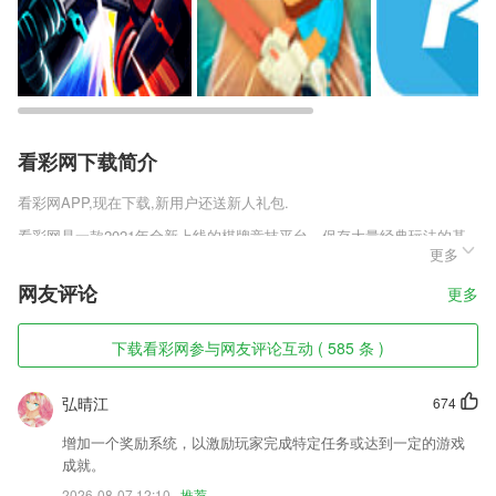
看彩网下载简介
看彩网
APP,现在下载,新用户还送新人礼包.
看彩网是一款2021年全新上线的棋牌竞技平台，保存大量经典玩法的基
更多
础上更新了许多新颖的棋牌玩法模式。搭载全新智能操作系统，让你喜欢
打牌的玩家都能玩，告别操作上的限制。各种细节的处理都是完美还原线
网友评论
更多
下风格，致力于打造最为真实的棋牌竞技环境，为你们带来更为真实对局
体验。
下载看彩网参与网友评论互动 ( 585 条 )
看彩网软件特色
1,自由的为每个文档添加标签，这样就能进行个性化的管理；
弘晴江
674
2,智能提醒，明白安心用流量
增加一个奖励系统，以激励玩家完成特定任务或达到一定的游戏
3,【潜力佳作，全民阅读】
成就。
2026-08-07 12:10
推荐