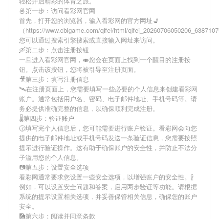
轻松开启精彩的体育之旅。
🍜第一步：访问看彩网官网
首先，打开您的浏览器，输入
看彩网
的官方网址💺
（https://www.cbigame.com/qifei/html/qifei_20260706050206_63871
您可以通过搜索引擎搜索或直接输入网址来访问。
🛶第二步：点击注册按钮
一旦进入
看彩网
官网，🍣您会在页面上找到一个醒目的注册按
钮。点击该按钮，您将被引导至注册页面。
🎥第三步：填写注册信息
🛰在注册页面上，您需要填写一些必要的个人信息来创建
看彩网
账户。通常包括用户名、密码、电子邮件地址、手机号码等。请
务必提供准确完整的信息，以确保顺利完成注册。
🌡第四步：验证账户
🕝填写完个人信息后，您可能需要进行账户验证。
看彩网
会向您
提供的电子邮件地址或手机号码发送一条验证信息，您需要按照
提示进行验证操作。这有助于确保账户的安全性，并防止不法分
子滥用您的个人信息。
📷第五步：设置安全选项
看彩网
通常要求您设置一些安全选项，以增强账户的安全性。🍾
例如，可以设置安全问题和答案，启用两步验证等功能。请根据
系统的提示设置相关选项，并妥善保管相关信息，确保您的账户
安全。
🎑第六步：阅读并同意条款