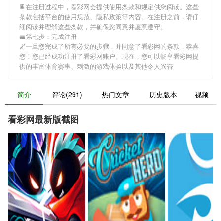
🍫在注册过程中，
看彩网
会提供使用条款和规定供您阅读。这些
条款包括平台的使用规范、隐私政策等内容。在注册之前，请仔
细阅读并理解这些条款，并确保您同意并愿意遵守。
🚟第七步：完成注册
🌌一旦您完成了所有必要的步骤，并同意了
看彩网
的条款，恭喜
您！您已经成功注册了看彩网账户。现在，您可以畅享
看彩网
提
供的丰富体育赛事、刺激的游戏体验以及其他令人兴奋
简介
评论(291)
热门文章
历史版本
视频
看彩网最新版截图