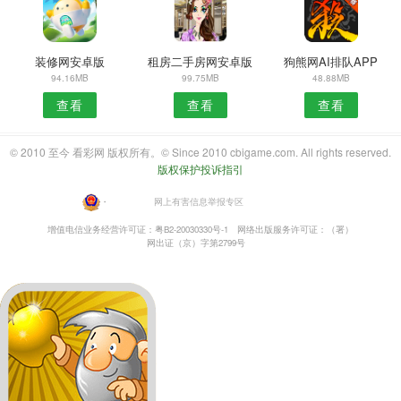
装修网安卓版
租房二手房网安卓版
狗熊网AI排队APP
94.16MB
99.75MB
48.88MB
查看
查看
查看
© 2010 至今 看彩网 版权所有。© Since 2010 cbigame.com. All rights reserved.
版权保护投诉指引
・
网上有害信息举报专区
增值电信业务经营许可证：粤B2-20030330号-1
网络出版服务许可证：（署）
网出证（京）字第2799号