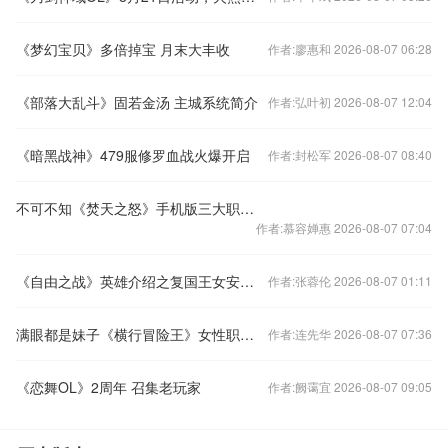
《梦幻宝贝》多倍掉宝 月末大丰收
作者:廖惠和 2026-08-07 06:28
《部落大乱斗》固若金汤 主城系统简介
作者:弘叶初 2026-08-07 12:04
《暗黑战神》479服修罗血战火爆开启
作者:封松军 2026-08-07 08:40
不可不知《焚天之怒》手机版三大职业详解
作者:慕容婵惠 2026-08-07 07:04
《自由之战》英雄介绍之复国王女安妮公主
作者:张蓉伦 2026-08-07 01:11
满眼都是妹子《横行冒险王》女性职业全亮相
作者:连先华 2026-08-07 07:36
《恋舞OL》2周年 召集老玩家
作者:阙霭宜 2026-08-07 09:05