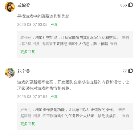
新增全球酒店搜索功能，支持全球酒店优惠订购其他BUG修复
戚婉梁
656
对个人求职模块UI进行了修改
寻找游戏中的隐藏道具和奖励
优化图片选择页面
2026-08-07 03:05
推荐
新增消息推送设置，可设各模块推送的开关状态。
农强苑
：增加社交功能，让玩家能够与其他玩家互动和交流。
来自
联系我们
堵功贝 回复 满素策
不要随意泄露个人信息，防止被骗
来自
以上就是看彩网的介绍，如果您喜欢这款软件，您可以到应用商店进行打
更多回复
分评论，说出您的使用经历，以帮助我们更好的对产品进行优化修改。
花宁美
77
游戏的更新频率较高，开发团队会定期推出新的内容和活动，让
玩家保持对游戏的热情和兴趣。
2026-08-07 07:54
推荐
姬玉元
：增加操作撤销功能，让玩家可以纠正错误的操作。
来自
赵露珊 回复 终罡刚
游戏中的任务设计太枯燥，缺乏挑战性。
来自
更多回复