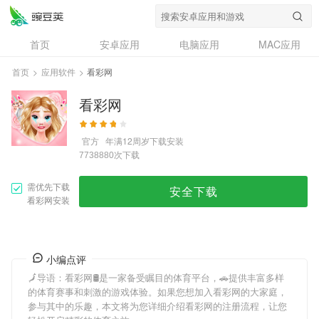
首页
安卓应用
电脑应用
MAC应用
资讯
专题
设计奖
创意应用
首页
>
应用软件
>
看彩网
问答
看彩网
官方
年满12周岁
下载安装
次下载
7738880
需优先下载
安全下载
看彩网安装
小编点评
🗾导语：
看彩网
🛢是一家备受瞩目的体育平台，🚗提供丰富多样
的体育赛事和刺激的游戏体验。如果您想加入
看彩网
的大家庭，
参与其中的乐趣，本文将为您详细介绍
看彩网
的注册流程，让您