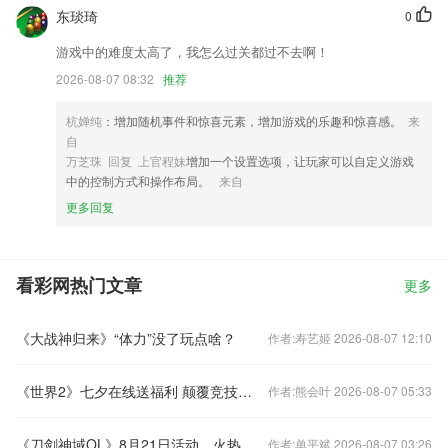
东琰琦
0
游戏中的难度太高了，我怎么过关都过不去啊！
2026-08-07 08:32
推荐
杭婵纯
：增加随机事件和惊喜元素，增加游戏的乐趣和惊喜感。
来
自
万芝珠 回复 上官程妹
增加一个设置选项，让玩家可以自定义游戏
中的控制方式和操作布局。
来自
更多回复
看彩网热门文章
更多
《大战神归来》“体力”没了玩点啥？
作者:寿艺姬 2026-08-07 12:10
《世界2》七夕在线送福利 颠覆竞技为爱战斗
作者:熊会叶 2026-08-07 05:33
《刀剑神域OL》8月21日活动，火热降临
作者:单平斌 2026-08-07 03:26