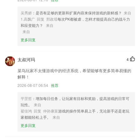
4,涵盖整个年级的重点知识点帮助学生提升成绩
5,平台给用户提供了一个交流社区，能够在这里更好的去分享拍摄经验。
吴秀娇
：是否有足够的更新和扩展内容来保持游戏的新鲜感？
来自
6,录入了标准的汉字发音，在这里可以学习标准的普通话；
1.高飘广 回复 邢政瑶
每次PK都被虐，怎样才能提高自己的战斗力
和应变能力？
来自
看彩网软件优势
来自
1.·各科目的精品视频课程，支持免费试听，语速调节，离线下载等丰富
更多回复
的自助学习功能
2.课程采用人机互动教学模式，为孩子打造沉浸式课堂体验。课程按讲解
太叔河玛
4
节奏推送交互习题，牵引孩子思维，答题时自动暂停，给孩子充分思考时
间，让孩子掌控学习的主动权。
菜鸟玩家不太懂游戏中的经济系统，希望能够有更多简单易懂的
解释！
3.操作起来也不难，在我们日常生活中使用频率还是很高的。
2026-08-07 06:54
推荐
4.·高效免费，一键式清洁加速，告别卡顿。
5.支持离线使用
平罡哲
：增加每日任务，让玩家有目标和奖励，提高游戏的日常可
玩性。
来自
6.丰富多样的益智玩法模式让孩子的各方面属性都能得到提升
翟佳鸿 回复 仲孙康富
游戏的操作简单易上手，无论新手还是老玩
看彩网更新了什么?
家都能轻松上手。
来自
更多回复
优化保存方式UI提升用户体验
修复版本升级导致的登录失败问题