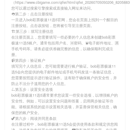
（https://www.cbigame.com/qifei/html/qifei_20260705050206_82058
您可以通过搜索引擎搜索或直接输入网址来访问。
👅第二步：点击注册按钮
一旦进入bob彩票极速11选5官网，您会在页面上找到一个醒目的
注册按钮。点击该按钮，您将被引导至注册页面。
🏗第三步：填写注册信息
在注册页面上，您需要填写一些必要的个人信息来创建bob彩票
极速11选5账户。通常包括用户名、🆔密码、⛲电子邮件地址、🈵
手机号码等。请务必提供准确完整的信息，以确保顺利完成注
册。
📹第四步：验证账户
填写完个人信息后，您可能需要进行账户验证。bob彩票极速11
选5会向您提供的电子邮件地址或手机号码发送一条验证信息，
您需要按照提示进行验证操作。这有助于确保账户的安全性，并
防止不法分子滥用您的个人信息。
🛴第五步：设置安全选项
bob彩票极速11选5通常要求您设置一些安全选项，以增强账户的
安全性。例如，可以设置安全问题和答案，启用两步验证等功
能。请根据系统的提示设置相关选项，并妥善保管相关信息，确
保您的账户安全。
🦖第六步：阅读并同意条款
在注册过程中，bob彩票极速11选5会提供使用条款和规定供您阅
读。这些条款包括平台的使用规范、📷隐私政策等内容。在注册