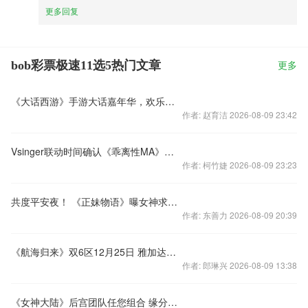
更多回复
bob彩票极速11选5热门文章
更多
《大话西游》手游大话嘉年华，欢乐享好礼，惊喜砸不停——元旦送好礼
作者: 赵育洁 2026-08-09 23:42
Vsinger联动时间确认《乖离性MA》年末惊喜袭来
作者: 柯竹婕 2026-08-09 23:23
共度平安夜！ 《正妹物语》曝女神求爱视频
作者: 东善力 2026-08-09 20:39
《航海归来》双6区12月25日 雅加达热情起航
作者: 郎琳兴 2026-08-09 13:38
《女神大陆》后宫团队任您组合 缘分组合炫酷出击