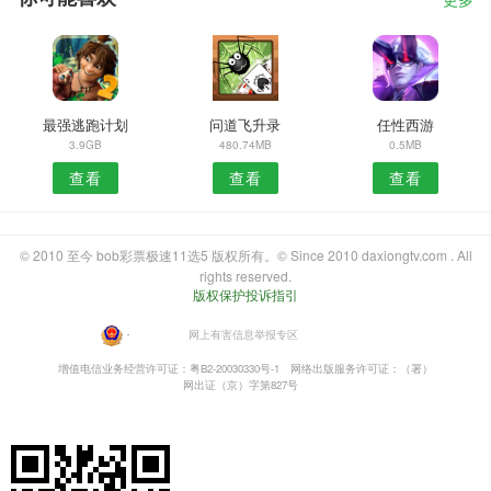
更多
最强逃跑计划
问道飞升录
任性西游
3.9GB
480.74MB
0.5MB
查看
查看
查看
© 2010 至今 bob彩票极速11选5 版权所有。© Since 2010 daxiongtv.com . All
rights reserved.
版权保护投诉指引
・
网上有害信息举报专区
增值电信业务经营许可证：粤B2-20030330号-1
网络出版服务许可证：（署）
网出证（京）字第827号