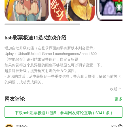
bob彩票极速11选5游戏介绍
增加自动升级功能（在登录界面如果有新版本则会提示）
Uplay：UbisoftUbisoft Game LaunchergamesAnno 1800
【智能保存】识别结果完整保存，自定义标题
如果你觉得这个悬浮框的颜色不够明显也可以调节设置一下。
超多科技升级，提升枪支射击的全方位属性。
- 诙谐的对话，从中获取到一些重要信息，整合聊天拼图，解锁当前关卡
的问题，成功完成闯关。
收起
网友评论
更多
下载bob彩票极速11选5，参与网友评论互动 ( 6341 条 )
宋锦全
970