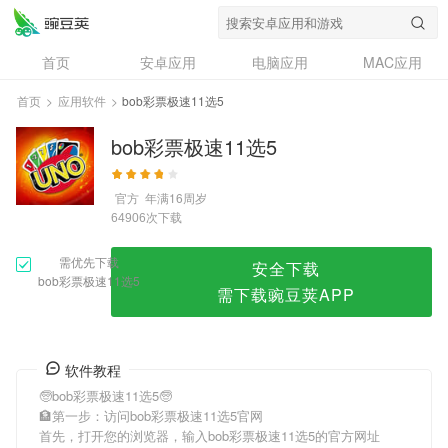
bob彩票极速11选5
首页
安卓应用
电脑应用
MAC应用
资讯
专题
设计奖
创意应用
首页
>
应用软件
>
bob彩票极速11选5
问答
bob彩票极速11选5
官方
年满16周岁
次下载
64906
需优先下载
安全下载
bob彩票极速11选5
需下载豌豆荚APP
软件教程
🧓bob彩票极速11选5🧓
🏦第一步：访问bob彩票极速11选5官网
首先，打开您的浏览器，输入bob彩票极速11选5的官方网址