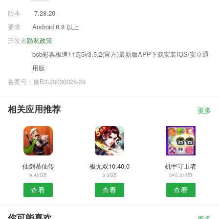
版本
7.28.20
要求
Android 8.8 以上
开发者
隐私政策
bob彩票极速11选5v3.5.2(官方)最新版APP下载安装IOS/安卓通
用版
备案号：豫B2-20030028-29
相关应用推荐
更多
仙剑慕仙传
极无双10.40.0
机甲守卫者
9.40GB
3.3GB
545.31MB
查看
查看
查看
你可能喜欢