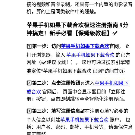
接的视频和音频录制，还具有一个内置的电影录音
机，算的上是同类软件中的翘楚。
苹果手机如果下载合欢极速注册指南 9分
钟搞定！新手必看【保姆级教程】✅
1️⃣
第一步：访问
苹果手机如果下载合欢
官网
。 🥂
打开浏览器，输入
苹果手机如果下载合欢
的官方
网址（/✔️建议收藏！）， 您也可通过搜索引擎精
准定位“苹果手机如果下载合欢 官网”访问首页。
2️⃣
第二步：点击注册按钮
🍚进入
苹果手机如果下
载合欢
官网后， 页面中会显示醒目的「立即注
册」按钮，点击即刻跳转至全智能化注册界面。
3️⃣
第三步：填写注册信息
🔐在注册页填写必要的
个人信息以创建
苹果手机如果下载合欢
账户， 包
括：用户名、密码、邮箱、手机号等，请确保信息
真实完整。