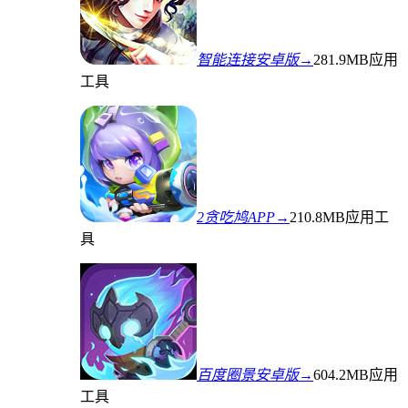
智能连接安卓版→
281.9MB
应用
工具
2贪吃鸠APP→
210.8MB
应用工
具
百度圈景安卓版→
604.2MB
应用
工具