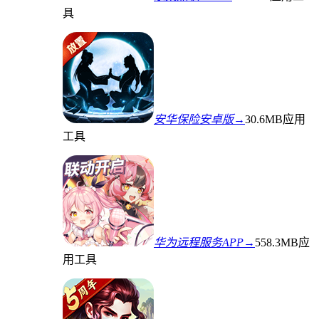
具
安华保险安卓版→
30.6MB
应用
工具
华为远程服务APP→
558.3MB
应
用工具