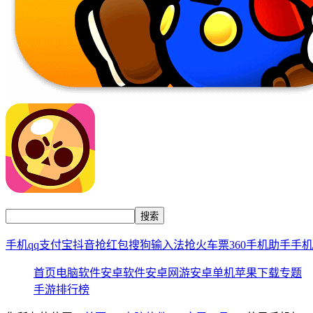
手机qq
支付宝
抖音
抢红包
搜狗输入法
抢火车票
360手机助手
手机
首页
电脑软件
安卓软件
安卓网游
安卓单机
苹果下载
专题
手游排行榜