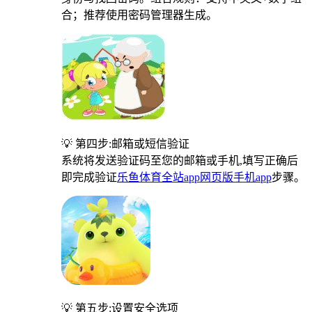
合；推荐使用密码管理器生成。
💡 第四步:邮箱或短信验证
系统将发送验证码至您的邮箱或手机,填写正确后
即完成验证
乐鱼体育全站app网页版手机app
步骤。
💡 第五步:设置安全选项