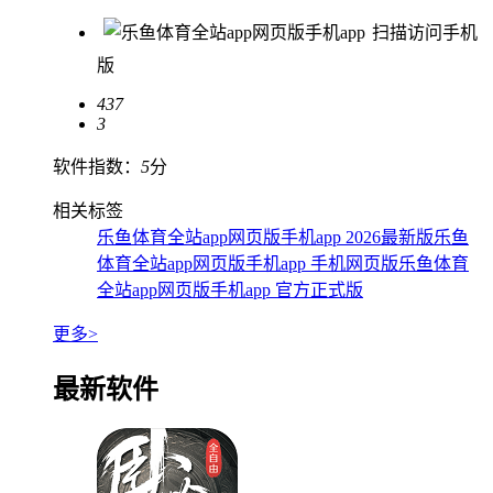
扫描访问手机
版
437
3
软件指数：
5
分
相关标签
乐鱼体育全站app网页版手机app 2026最新版
乐鱼
体育全站app网页版手机app 手机网页版
乐鱼体育
全站app网页版手机app 官方正式版
更多>
最新软件