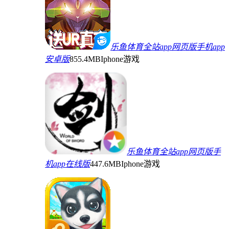
乐鱼体育全站app网页版手机app
安卓版
855.4MB
Iphone游戏
乐鱼体育全站app网页版手
机app在线版
447.6MB
Iphone游戏