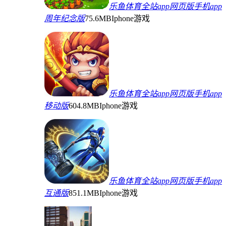
乐鱼体育全站app网页版手机app
周年纪念版
75.6MB
Iphone游戏
乐鱼体育全站app网页版手机app
移动版
604.8MB
Iphone游戏
乐鱼体育全站app网页版手机app
互通版
851.1MB
Iphone游戏