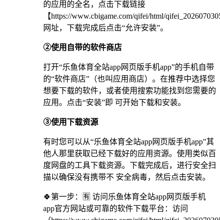
的应用的全名，点击下载链接
【https://www.cbigame.com/qifei/html/qifei_2026070
网址，下载完成后点击“允许安装”。
②使用自带的软件商店
打开“乐鱼体育全站app网页版手机app”的手机自带
的“软件商店”（也叫应用商店）。在推荐中选择您
想要下载的软件，或者使用搜索功能找到您需要的
应用。点击“安装”即 可开始下载和安装。
③使用下载资源
有时您可以从“乐鱼体育全站app网页版手机app”其
他人那里获取已经下载好的应用资源。使用类似百
度网盘的工具下载资源。下载完成后，进行安全扫
描以确保没有携带不 安全病毒，然后点击安装。
🍀第一步：🈶 访问乐鱼体育全站app网页版手机
app官方网站或可靠的软件下载平台：访问