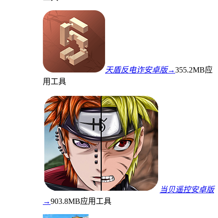
天盾反电诈安卓版→
355.2MB
应
用工具
当贝遥控安卓版
→
903.8MB
应用工具