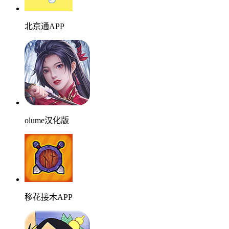
北京通APP
olume汉化版
移花接木APP