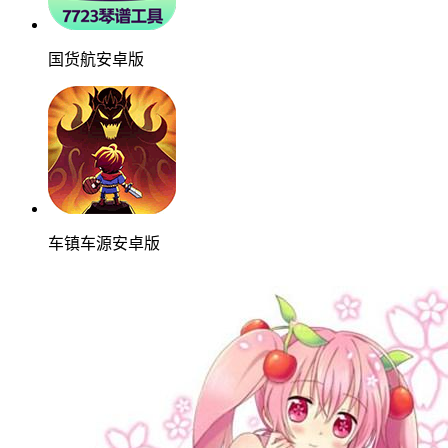
国货航安卓版
车镇车源安卓版