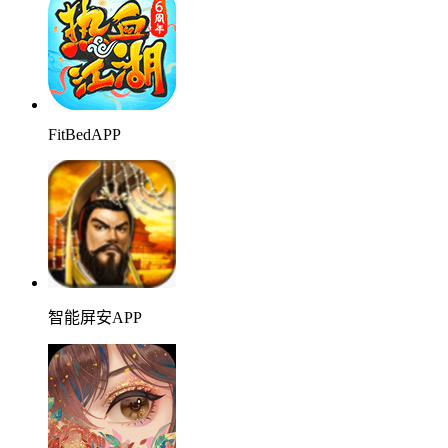
FitBedAPP
智能屏安APP