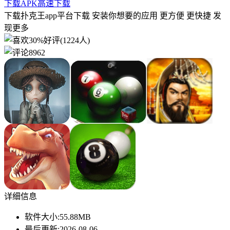
下载APK
高速下载
下载扑克王app平台下载 安装你想要的应用 更方便 更快捷 发
现更多
30%好评(1224人)
8962
详细信息
软件大小:
55.88MB
最后更新:
2026-08-06