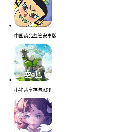
中国药品监管安卓版
小猪共享存包APP