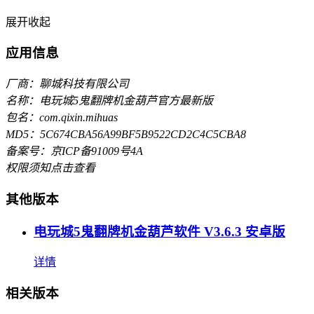
展开
收起
应用信息
厂商：聊城科技有限公司
名称：电玩城5鬼翻牌机金葫芦官方最新版
包名：com.qixin.mihuas
MD5：5C674CBA56A99BF5B9522CD2C4C5CBA8
备案号：京ICP备91009号4A
权限须知
点击查看
其他版本
电玩城5鬼翻牌机金葫芦软件 V3.6.3 安卓版
详情
相关版本