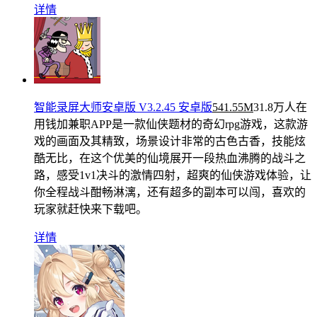
详情
智能录屏大师安卓版 V3.2.45 安卓版
541.55M
31.8万人在
用
钱加兼职APP是一款仙侠题材的奇幻rpg游戏，这款游
戏的画面及其精致，场景设计非常的古色古香，技能炫
酷无比，在这个优美的仙境展开一段热血沸腾的战斗之
路，感受1v1决斗的激情四射，超爽的仙侠游戏体验，让
你全程战斗酣畅淋漓，还有超多的副本可以闯，喜欢的
玩家就赶快来下载吧。
详情