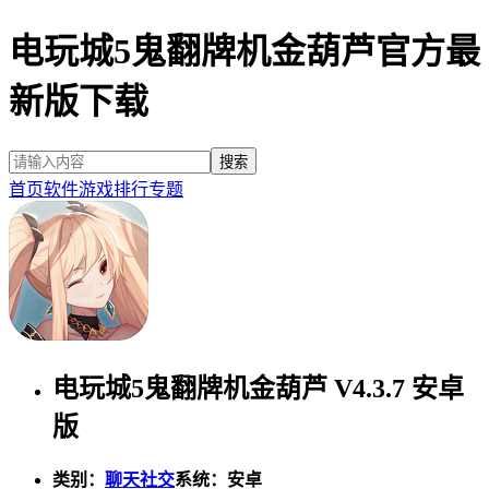
电玩城5鬼翻牌机金葫芦官方最
新版下载
首页
软件
游戏
排行
专题
电玩城5鬼翻牌机金葫芦 V4.3.7 安卓
版
类别：
聊天社交
系统：安卓