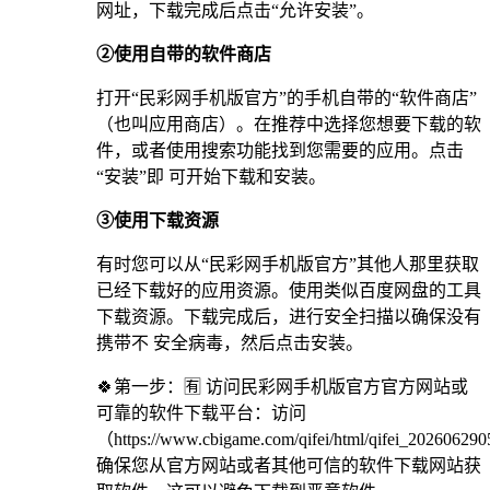
网址，下载完成后点击“允许安装”。
②使用自带的软件商店
打开“民彩网手机版官方”的手机自带的“软件商店”
（也叫应用商店）。在推荐中选择您想要下载的软
件，或者使用搜索功能找到您需要的应用。点击
“安装”即 可开始下载和安装。
③使用下载资源
有时您可以从“民彩网手机版官方”其他人那里获取
已经下载好的应用资源。使用类似百度网盘的工具
下载资源。下载完成后，进行安全扫描以确保没有
携带不 安全病毒，然后点击安装。
🍀第一步：🈶 访问民彩网手机版官方官方网站或
可靠的软件下载平台：访问
（https://www.cbigame.com/qifei/html/qifei_2026062
确保您从官方网站或者其他可信的软件下载网站获