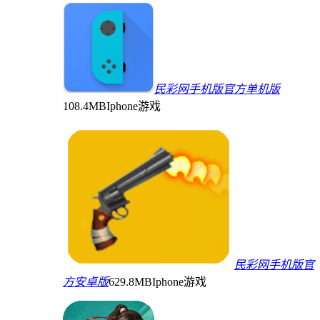
民彩网手机版官方单机版
108.4MB
Iphone游戏
民彩网手机版官
方安卓版
629.8MB
Iphone游戏