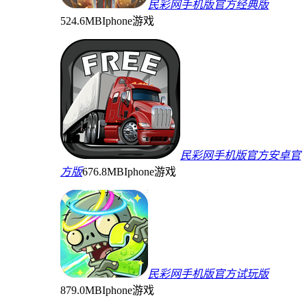
民彩网手机版官方经典版
524.6MB
Iphone游戏
民彩网手机版官方安卓官
方版
676.8MB
Iphone游戏
民彩网手机版官方试玩版
879.0MB
Iphone游戏