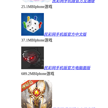
民彩网手机版官方互通版
25.1MB
Iphone游戏
民彩网手机版官方中文版
37.1MB
Iphone游戏
民彩网手机版官方电脑面版
689.2MB
Iphone游戏