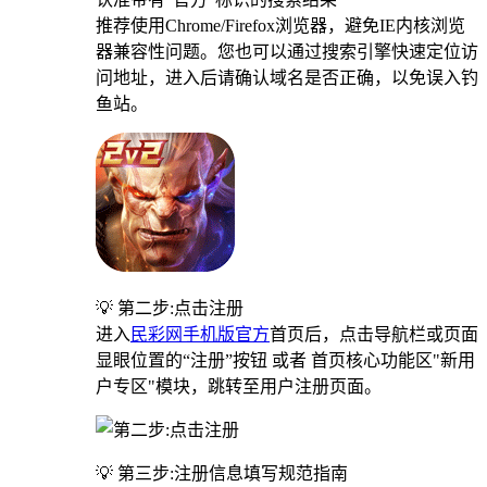
推荐使用Chrome/Firefox浏览器，避免IE内核浏览
器兼容性问题。您也可以通过搜索引擎快速定位访
问地址，进入后请确认域名是否正确，以免误入钓
鱼站。
💡 第二步:点击注册
进入
民彩网手机版官方
首页后，点击导航栏或页面
显眼位置的“注册”按钮 或者 首页核心功能区"新用
户专区"模块，跳转至用户注册页面。
💡 第三步:注册信息填写规范指南