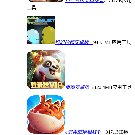
点点日历安卓版→
257.6MB
应用
工具
科幻拍照安卓版→
945.1MB
应用工具
蛋圈安卓版→
120.4MB
应用工具
4安夷应用锁APP→
347.1MB
应