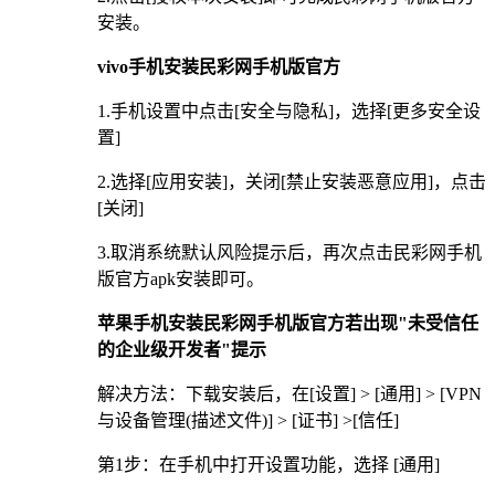
安装。
vivo手机安装民彩网手机版官方
1.手机设置中点击[安全与隐私]，选择[更多安全设
置]
2.选择[应用安装]，关闭[禁止安装恶意应用]，点击
[关闭]
3.取消系统默认风险提示后，再次点击民彩网手机
版官方apk安装即可。
苹果手机安装民彩网手机版官方若出现"未受信任
的企业级开发者"提示
解决方法：下载安装后，在[设置] > [通用] > [VPN
与设备管理(描述文件)] > [证书] >[信任]
第1步：在手机中打开设置功能，选择 [通用]