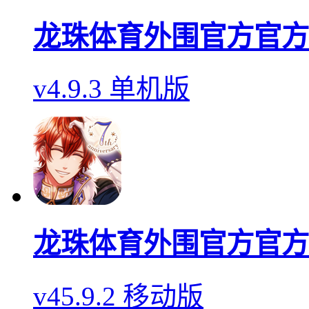
龙珠体育外围官方官方
v4.9.3 单机版
龙珠体育外围官方官方
v45.9.2 移动版