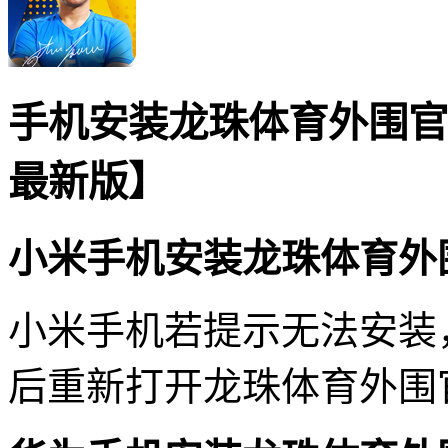
手机安装龙珠体育外围官
最新版】
小米手机安装龙珠体育外
小米手机若提示无法安装
后重新打开龙珠体育外围