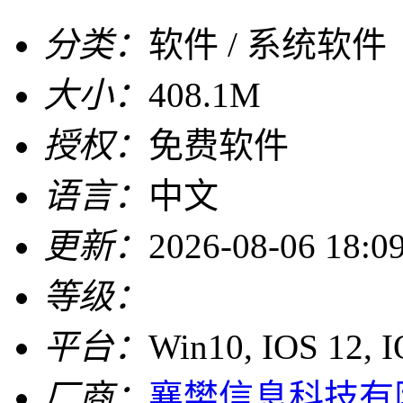
分类：
软件 / 系统软件
大小：
408.1M
授权：
免费软件
语言：
中文
更新：
2026-08-06 18:0
等级：
平台：
Win10, IOS 12, 
厂商：
襄樊信息科技有