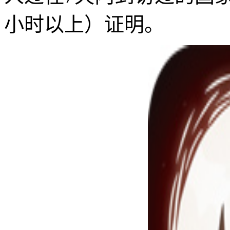
小时以上）证明。