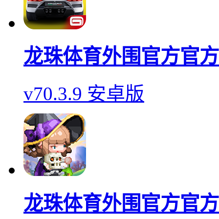
龙珠体育外围官方官方
v70.3.9 安卓版
龙珠体育外围官方官方