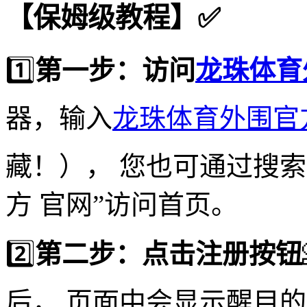
【保姆级教程】✅
1️⃣
第一步：访问
龙珠体育
器，输入
龙珠体育外围官
藏！）， 您也可通过搜
方 官网”访问首页。
2️⃣
第二步：点击注册按钮
后， 页面中会显示醒目