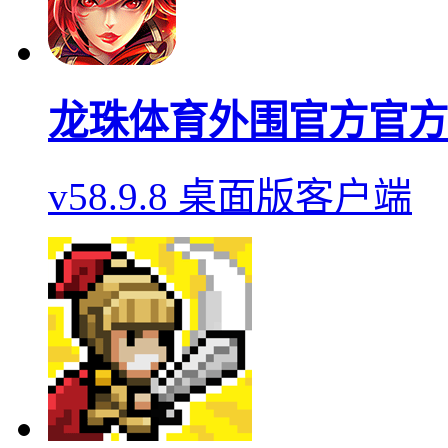
龙珠体育外围官方官方
v58.9.8 桌面版客户端