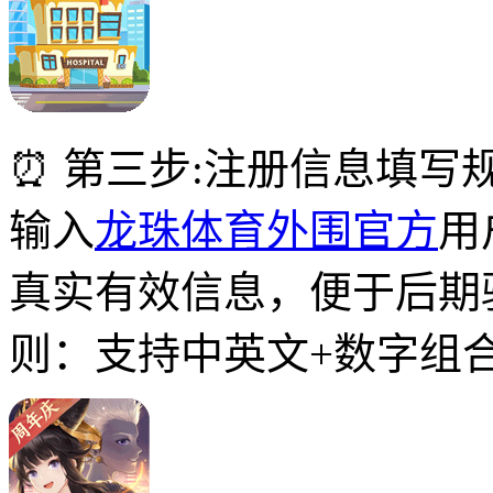
⏰ 第三步:注册信息填写
输入
龙珠体育外围官方
用
真实有效信息，便于后期
则：支持中英文+数字组