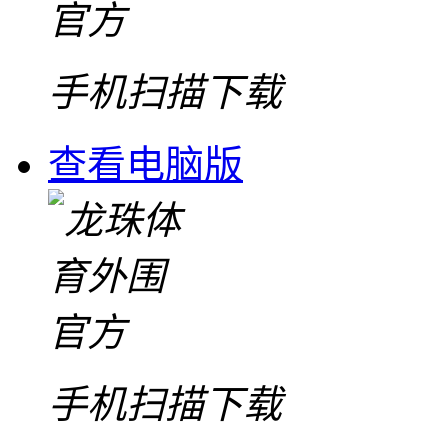
手机扫描下载
查看电脑版
手机扫描下载