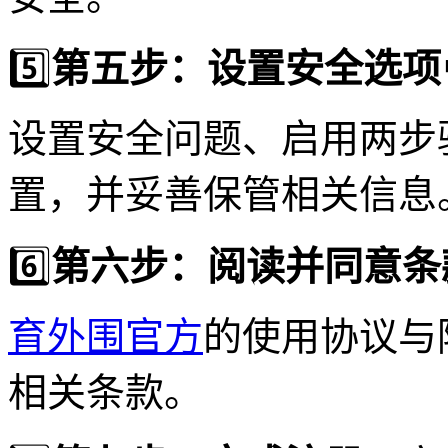
5️⃣
第五步：设置安全选项
设置安全问题、启用两步
置，并妥善保管相关信息
6️⃣
第六步：阅读并同意条
育外围官方
的使用协议与
相关条款。