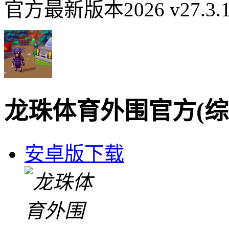
官方最新版本2026 v27.3
龙珠体育外围官方(综
安卓版下载