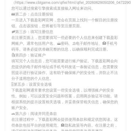
（https://www.cbigame.com/qifei/html/qifei_20260629050206_04722
您可以通过搜索引擎搜索或直接输入网址来访问。
🚋第二步：点击注册按钮
一旦进入下载盈彩网官网，您会在页面上找到一个醒目的注册按
钮。点击该按钮，您将被引导至注册页面。
🚞第三步：填写注册信息
在注册页面上，您需要填写一些必要的个人信息来创建下载盈彩
网账户。通常包括用户名、🗻密码、⛱电子邮件地址、🏥手机号
码等。请务必提供准确完整的信息，以确保顺利完成注册。
🗿第四步：验证账户
填写完个人信息后，您可能需要进行账户验证。下载盈彩网会向
您提供的电子邮件地址或手机号码发送一条验证信息，您需要按
照提示进行验证操作。这有助于确保账户的安全性，并防止不法
分子滥用您的个人信息。
🎚第五步：设置安全选项
下载盈彩网通常要求您设置一些安全选项，以增强账户的安全
性。例如，可以设置安全问题和答案，启用两步验证等功能。请
根据系统的提示设置相关选项，并妥善保管相关信息，确保您的
账户安全。
🚗第六步：阅读并同意条款
在注册过程中，下载盈彩网会提供使用条款和规定供您阅读。这
些条款包括平台的使用规范、🏣隐私政策等内容。在注册之前，
请仔细阅读并理解这些条款，并确保您同意并愿意遵守。