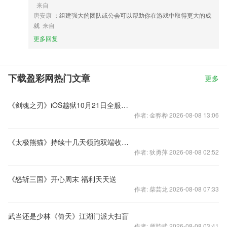
来自
唐安康
：组建强大的团队或公会可以帮助你在游戏中取得更大的成
就
来自
更多回复
下载盈彩网热门文章
更多
《剑魂之刃》iOS越狱10月21日全服更新公告
作者: 金骅桦 2026-08-08 13:06
《太极熊猫》持续十几天领跑双端收费榜 iPad畅销榜第4
作者: 狄勇萍 2026-08-08 02:52
《怒斩三国》开心周末 福利天天送
作者: 柴芸龙 2026-08-08 07:33
武当还是少林《倚天》江湖门派大扫盲
作者: 师韵武 2026-08-08 03:41