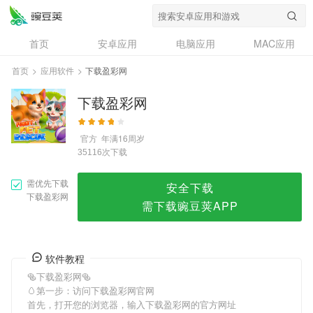
下载盈彩网
首页
安卓应用
电脑应用
MAC应用
资讯
专题
设计奖
创意应用
首页
>
应用软件
>
下载盈彩网
问答
下载盈彩网
官方
年满16周岁
次下载
35116
需优先下载
安全下载
下载盈彩网
需下载豌豆荚APP
软件教程
🥯下载盈彩网🥯
🥚第一步：访问下载盈彩网官网
首先，打开您的浏览器，输入下载盈彩网的官方网址