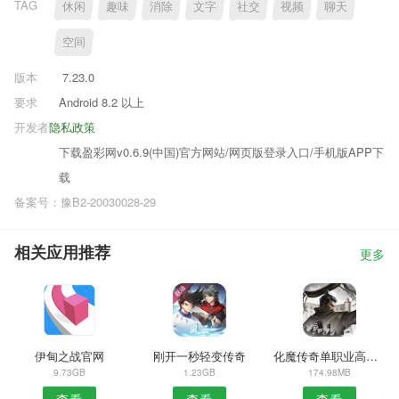
TAG
休闲
趣味
消除
文字
社交
视频
聊天
空间
版本
7.23.0
要求
Android 8.2 以上
开发者
隐私政策
下载盈彩网v0.6.9(中国)官方网站/网页版登录入口/手机版APP下
载
备案号：豫B2-20030028-29
相关应用推荐
更多
伊甸之战官网
刚开一秒轻变传奇
化魔传奇单职业高爆版
9.73GB
1.23GB
174.98MB
查看
查看
查看