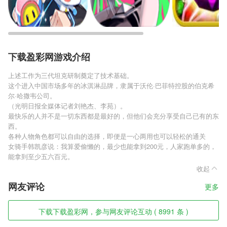
下载盈彩网游戏介绍
上述工作为三代坦克研制奠定了技术基础。
这个进入中国市场多年的冰淇淋品牌，隶属于沃伦·巴菲特控股的伯克希
尔·哈撒韦公司。
（光明日报全媒体记者刘艳杰、李苑）。
最快乐的人并不是一切东西都是最好的，但他们会充分享受自己已有的东
西。
各种人物角色都可以自由的选择，即便是一心两用也可以轻松的通关
女骑手韩凯彦说：我算爱偷懒的，最少也能拿到200元，人家跑单多的，
能拿到至少五六百元。
收起
网友评论
更多
下载下载盈彩网，参与网友评论互动 ( 8991 条 )