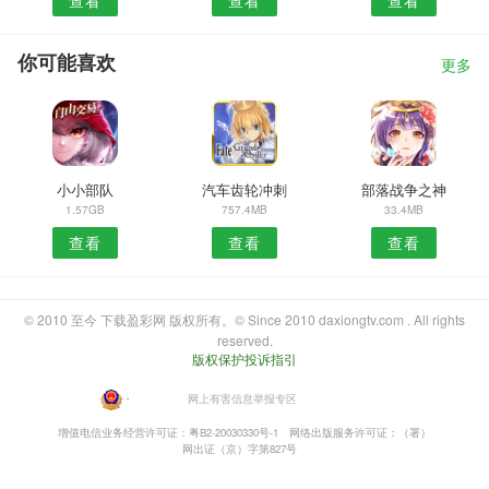
你可能喜欢
更多
小小部队
汽车齿轮冲刺
部落战争之神
1.57GB
757.4MB
33.4MB
查看
查看
查看
© 2010 至今 下载盈彩网 版权所有。© Since 2010 daxiongtv.com . All rights
reserved.
版权保护投诉指引
・
网上有害信息举报专区
增值电信业务经营许可证：粤B2-20030330号-1
网络出版服务许可证：（署）
网出证（京）字第827号