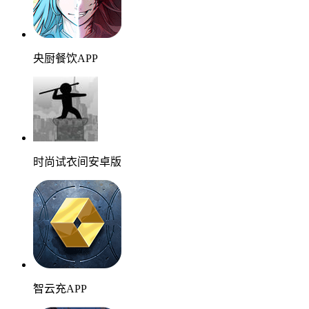
央厨餐饮APP
时尚试衣间安卓版
智云充APP