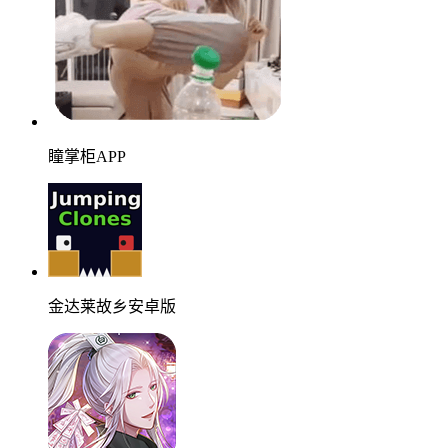
瞳掌柜APP
金达莱故乡安卓版