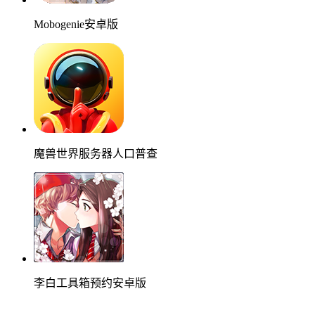
Mobogenie安卓版
魔兽世界服务器人口普查
李白工具箱预约安卓版