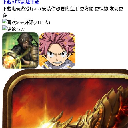
下载APK
高速下载
下载电玩游戏厅app 安装你想要的应用 更方便 更快捷 发现更
多
50%好评(7111人)
7277