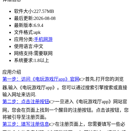
软件大小:
227.57MB
最后更新:
2026-08-08
最新版本:
6.9.4
文件格式:
apk
应用分类:
手机网游
使用语言:
中文
网络支持:
需要联网
系统要求:
1.8以上
应用介绍
第一步：访问《电玩游戏厅app》官网
👉首先,打开您的浏览
器,输入《电玩游戏厅app》。您可以通过搜索引擎搜索或直接
输入网址来访问.
第二步：点击注册按钮
👉一旦进入《电玩游戏厅app》网站官
网，您会在页面上找到一个醒目的注册按钮。点击该按钮，您
将被引导至注册页面。
第三步：填写注册信息
👉在注册页面上，您需要填写一些必