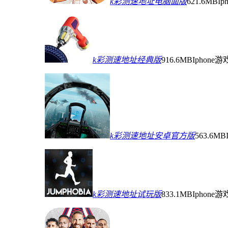
k彩测速地址电脑面版
621.6MB
Ip
k彩测速地址经典版
916.6MB
Iphone游
k彩测速地址安卓官方版
563.6MB
k彩测速地址试玩版
833.1MB
Iphone游