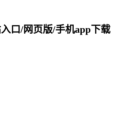
入口/网页版/手机app下载