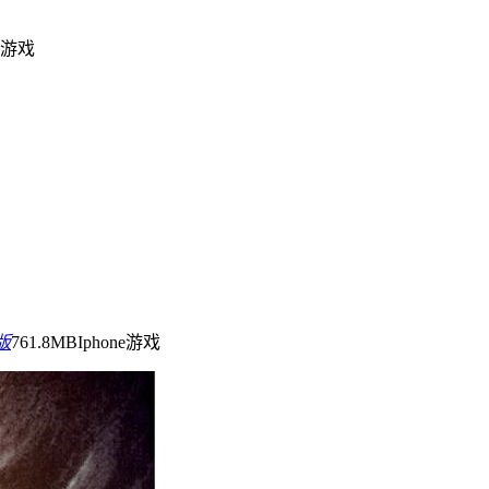
ne游戏
版
761.8MB
Iphone游戏