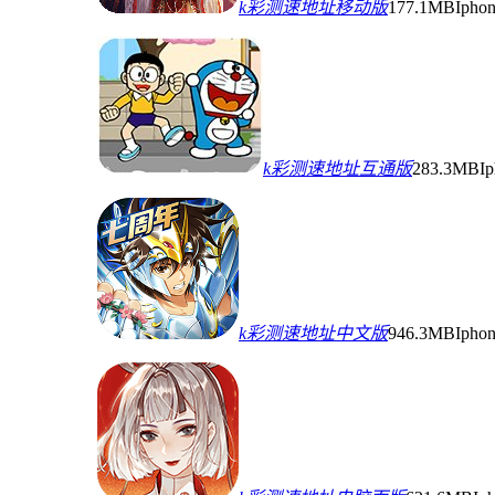
k彩测速地址移动版
177.1MB
Iph
k彩测速地址互通版
283.3MB
I
k彩测速地址中文版
946.3MB
Iph