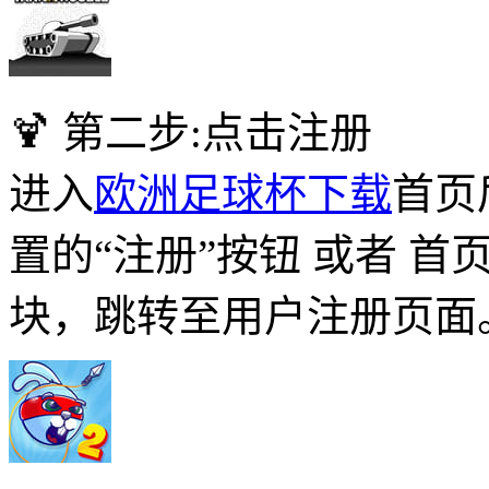
🍹 第二步:点击注册
进入
欧洲足球杯下载
首页
置的“注册”按钮 或者 首
块，跳转至用户注册页面