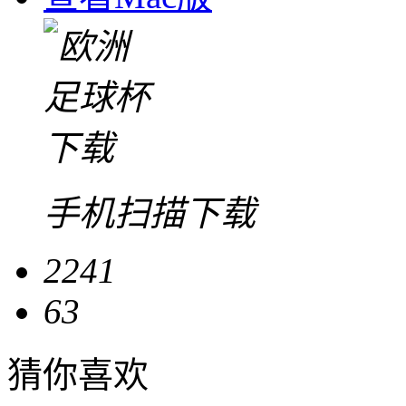
手机扫描下载
2241
63
猜你喜欢