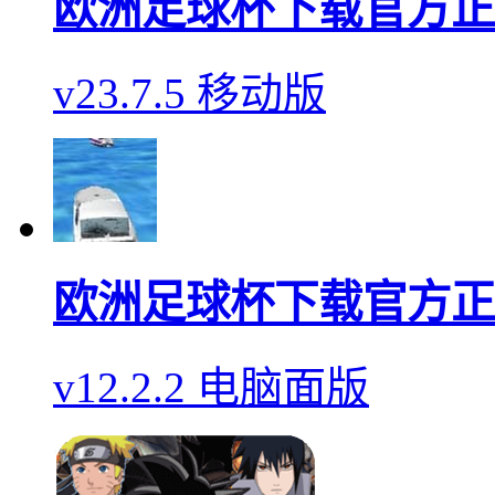
欧洲足球杯下载官方正
v23.7.5 移动版
欧洲足球杯下载官方正
v12.2.2 电脑面版