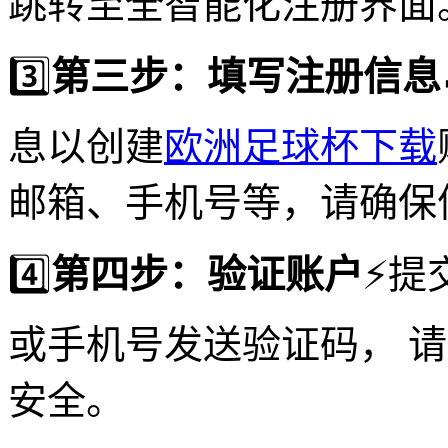
跳转至全智能化注册界面
3️⃣
第三步：填写注册信息
息以创建
欧洲足球杯下载
邮箱、手机号等，请确保
4️⃣
第四步：验证账户
⚡️
或手机号发送验证码， 
安全。