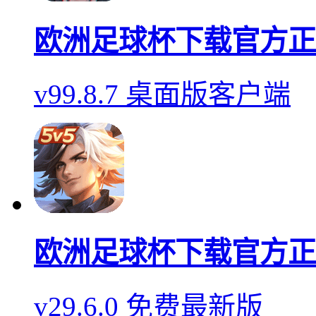
欧洲足球杯下载官方正
v99.8.7 桌面版客户端
欧洲足球杯下载官方正
v29.6.0 免费最新版