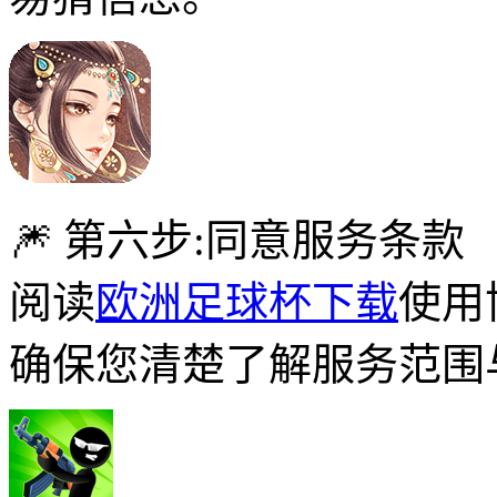
🎆 第六步:同意服务条款
阅读
欧洲足球杯下载
使用
确保您清楚了解服务范围