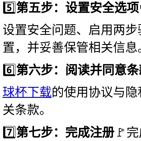
5️⃣
第五步：设置安全选项
设置安全问题、启用两步
置，并妥善保管相关信息
6️⃣
第六步：阅读并同意条
球杯下载
的使用协议与隐
关条款。
7️⃣
第七步：完成注册
🚩