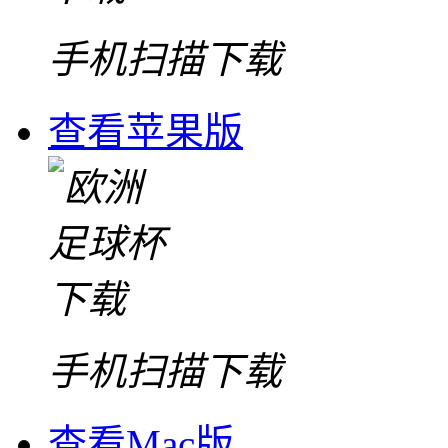
手机扫描下载
查看苹果版
手机扫描下载
查看Mac版