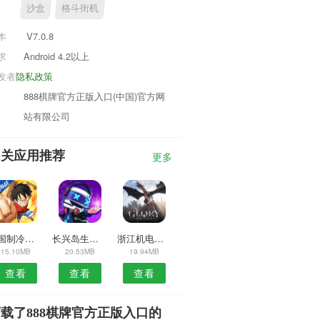
沙盒
格斗街机
本
V7.0.8
求
Android 4.2以上
发者
隐私政策
888棋牌官方正版入口(中国)官方网
站有限公司
相关应用推荐
更多
中国制冷配件网安卓版
长兴岛生活网安卓版
浙江机电轴网APP
15.10MB
20.53MB
19.94MB
查看
查看
查看
载了888棋牌官方正版入口的