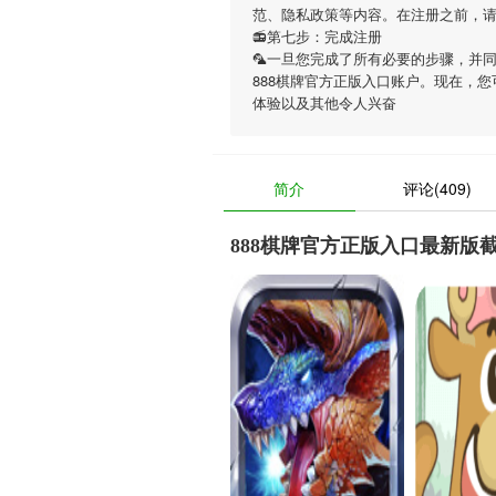
范、隐私政策等内容。在注册之前，
📻第七步：完成注册
🦜一旦您完成了所有必要的步骤，并
888棋牌官方正版入口账户。现在，您
体验以及其他令人兴奋
简介
评论(409)
888棋牌官方正版入口最新版