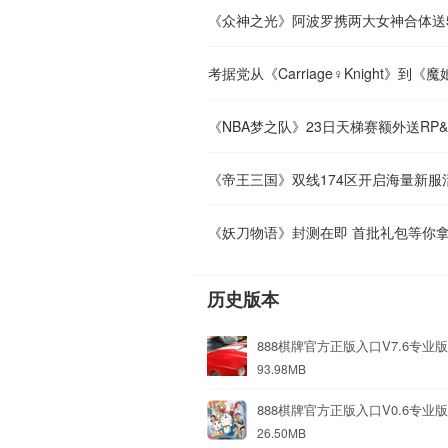
《众神之光》阿波罗携两大女神合体送5
考据党从《Carriage♀Knight》到《
《NBA梦之队》23日天梯赛额外送RP
《帝王三国》双线174区开启海量新服
《妖刀物语》封测在即 首批礼包等你
历史版本
888棋牌官方正版入口V7.6专业版
93.98MB
888棋牌官方正版入口V0.6专业版
26.50MB