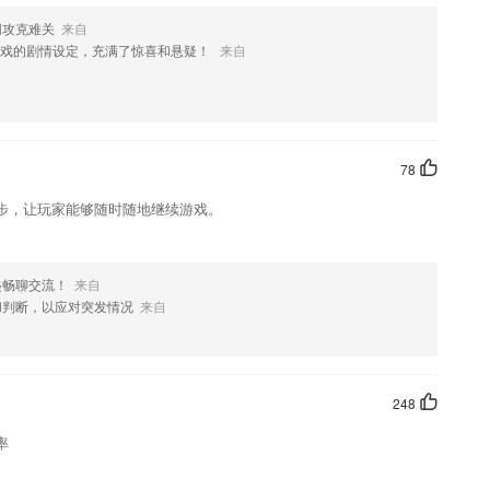
同攻克难关
来自
游戏的剧情设定，充满了惊喜和悬疑！
来自
势
找解析更快更准
词、近义词、反义词等内容，
78
课程信息，找到自己想要学习的课程
步，让玩家能够随时随地继续游戏。
生计划、师资、奖学金等信息
速给出单词注解，让你像一只作业精灵畅游在英语的开心词场中。
起畅聊交流！
来自
么?
和判断，以应对突发情况
来自
。
供车辆维修电池更换等服务。
248
号：铁行网，小程序购票更方便
率
果您喜欢这款软件，您可以到应用商店进行打分评论，说出您的使用经