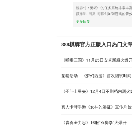
魏春竹
：游戏中的任务系统非常丰
颜雁影 回复 寿振剑
加强游戏的音
更多回复
888棋牌官方正版入口热门文
《啪啪三国》11月25日安卓新服火爆
竞猜活动—《梦幻西游》首次测试时间
《圣斗士星矢》12月4日不删档内测火
真人卡牌手游《女神的远征》宣传片首
《青春全力忍》16服“双狮拳”火爆开