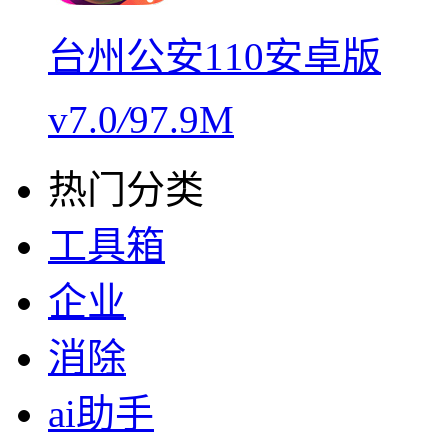
台州公安110安卓版
v7.0
/
97.9M
热门分类
工具箱
企业
消除
ai助手