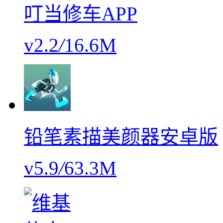
叮当修车APP
v2.2
/
16.6M
铅笔素描美颜器安卓版
v5.9
/
63.3M