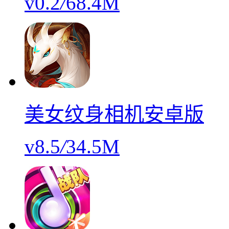
v0.2
/
68.4M
美女纹身相机安卓版
v8.5
/
34.5M