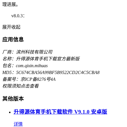
理进展。
v8.0.3：
展开
收起
应用信息
厂商：滨州科技有限公司
名称：升得源体育手机下载官方最新版
包名：com.qixin.mihuas
MD5：5C674CBA56A99BF5B9522CD2C4C5CBA8
备案号：京ICP备8276号4A
权限须知
点击查看
其他版本
升得源体育手机下载软件 V9.1.0 安卓版
详情