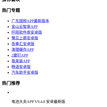
快的速度进行逃走，非常精彩的越狱大冒险开启近乎全
新的人生，带给你无限可能性。
详情
猜你喜欢
热门专题
广东国税APP最新版本
金山云智家APP
阡陌软件库安卓版
豫见上蔡安卓版
吾車汇安卓版
清理缓存APP
2建钉APP
我来装APP
畅语安卓版
汽车助手安卓版