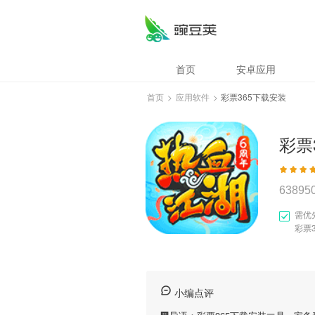
首页
安卓应用
首页
>
应用软件
>
彩票365下载安装
彩票
63895
需优
彩票
小编点评