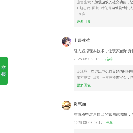
澹台生素
：加强游戏的社交功能，
6,炫彩屏幕灯，演唱会、ktv等场合营造
1.赵志蕊 回复 叶芝菁
游戏剧情扣
彩票365下载安装软件优势
来自
更多回复
1.有模拟考场、历年真题练习、每日一
丰富多样化的陪你一起考导游资格。
2.解释详细，每条成语包含了发音、释义
申屠莲璧
3.这里提供的音频课程都是非常的多样，
引入虚拟现实技术，让玩家能够身
4.·自动进行习题跳转，选择正确答案后
2026-08-08 01:23
推荐
5.免费试听：大立教育在全国开办免费
举
场试听的，可利用远程网络学习平台，免
庞冰琼
：在游戏中保持良好的时间
报
东方厚英 回复 毛伟林
神奇宝石，
6.点击开始进行测试
更多回复
彩票365下载安装更新了什么?
方便查看预算，控制支出；
奚惠融
智能点数，1s精准出结果！
在游戏中建造自己的家园或城堡，
全局搜索优化
2026-08-08 07:17
推荐
欢迎您提交任何意见,我们会细心聆听和并