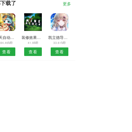
都下载了
更多
天天自动点击器安卓版
装修效果图库软件
凯立德导航安卓版
84.46MB
41.9MB
33.61MB
查看
查看
查看