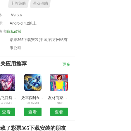
卡牌策略
游戏辅助
本
V9.6.6
求
Android 4.2以上
发者
隐私政策
彩票365下载安装(中国)官方网站有
限公司
相关应用推荐
更多
1讯飞口袋打印APP
效率闹钟APP
友材商家端安卓版
4.29MB
23.87MB
5.9MB
查看
查看
查看
载了彩票365下载安装的朋友