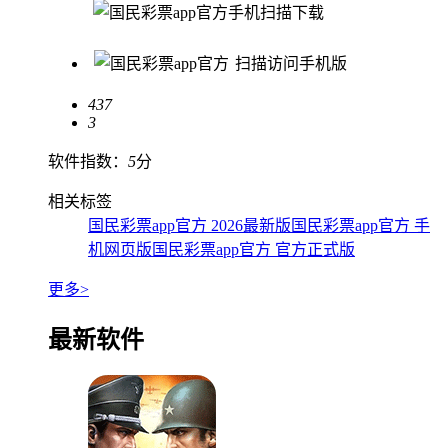
手机扫描下载
扫描访问手机版
437
3
软件指数：
5
分
相关标签
国民彩票app官方 2026最新版
国民彩票app官方 手
机网页版
国民彩票app官方 官方正式版
更多>
最新软件