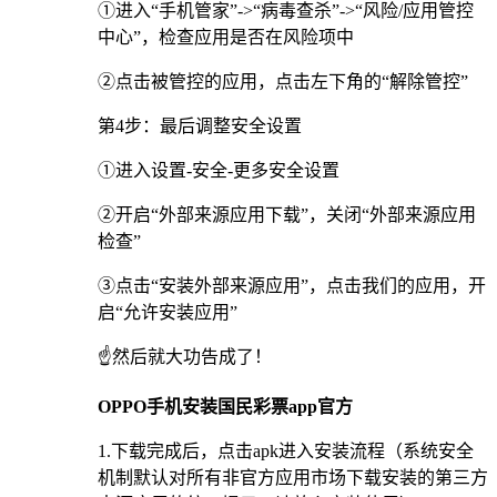
①进入“手机管家”->“病毒查杀”->“风险/应用管控
中心”，检查应用是否在风险项中
②点击被管控的应用，点击左下角的“解除管控”
第4步：最后调整安全设置
①进入设置-安全-更多安全设置
②开启“外部来源应用下载”，关闭“外部来源应用
检查”
③点击“安装外部来源应用”，点击我们的应用，开
启“允许安装应用”
☝️然后就大功告成了！
OPPO手机安装国民彩票app官方
1.下载完成后，点击apk进入安装流程（系统安全
机制默认对所有非官方应用市场下载安装的第三方