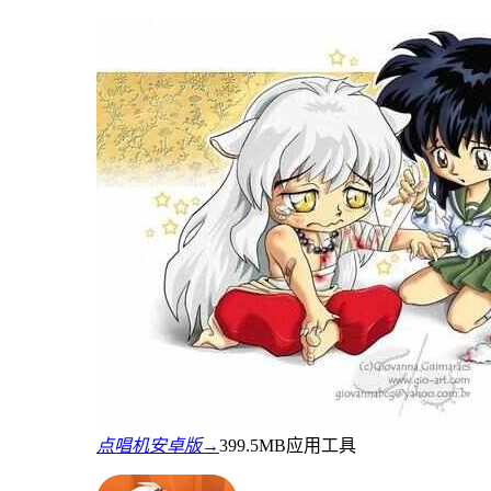
点唱机安卓版→
399.5MB
应用工具