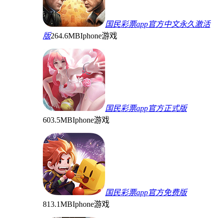
国民彩票app官方中文永久激活
版
264.6MB
Iphone游戏
国民彩票app官方正式版
603.5MB
Iphone游戏
国民彩票app官方免费版
813.1MB
Iphone游戏