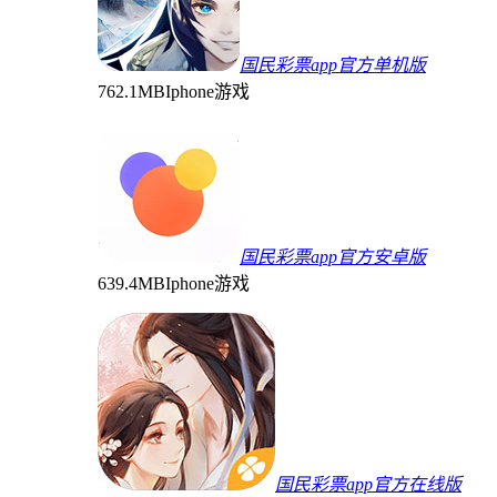
国民彩票app官方单机版
762.1MB
Iphone游戏
国民彩票app官方安卓版
639.4MB
Iphone游戏
国民彩票app官方在线版