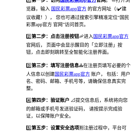
1️⃣
第一步：访问
国民彩票app官方
官网
。 ⛵️打开浏
览器，输入
国民彩票app官方
的官方网址（/✔️建
议收藏！）， 您也可通过搜索引擎精准定位“国民
彩票app官方 官网”访问首页。
2️⃣
第二步：点击注册按钮
🦐进入
国民彩票app官方
官网后， 页面中会显示醒目的「立即注册」按
钮，点击即刻跳转至全智能化注册界面。
3️⃣
第三步：填写注册信息
⛪️在注册页填写必要的个
人信息以创建
国民彩票app官方
账户， 包括：用户
名、密码、邮箱、手机号等，请确保信息真实完
整。
4️⃣
第四步：验证账户
📐提交信息后，系统将向您
的邮箱或手机号发送验证码， 请按提示完成验
证，以保障账户安全。
5️⃣
第五步：设置安全选项
🈹️注册过程中，平台可