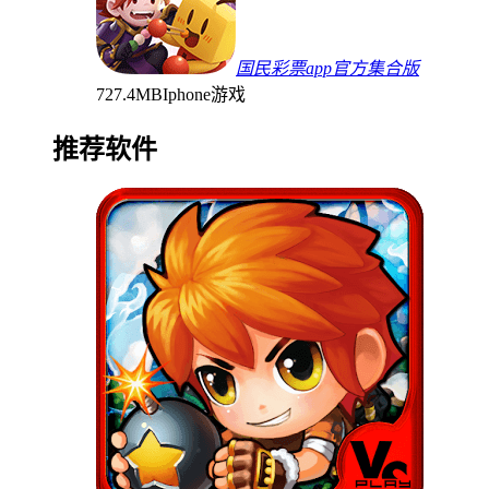
国民彩票app官方集合版
727.4MB
Iphone游戏
推荐软件