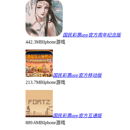
国民彩票app官方周年纪念版
442.3MB
Iphone游戏
国民彩票app官方移动版
213.7MB
Iphone游戏
国民彩票app官方互通版
889.6MB
Iphone游戏