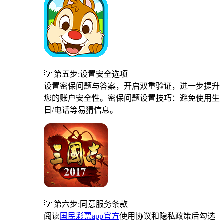
💡 第五步:设置安全选项
设置密保问题与答案，开启双重验证，进一步提升
您的账户安全性。密保问题设置技巧：避免使用生
日/电话等易猜信息。
💡 第六步:同意服务条款
阅读
国民彩票app官方
使用协议和隐私政策后勾选