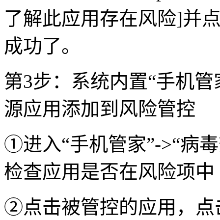
了解此应用存在风险]并点
成功了。
第3步：系统内置“手机管
源应用添加到风险管控
①进入“手机管家”->“病毒
检查应用是否在风险项中
②点击被管控的应用，点