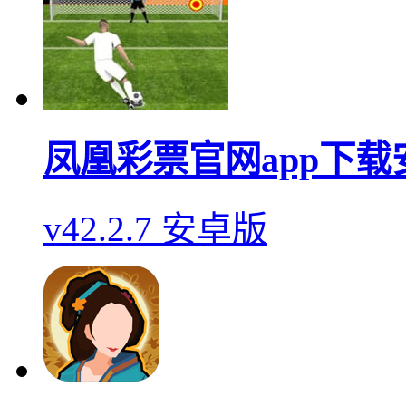
凤凰彩票官网app下
v42.2.7 安卓版