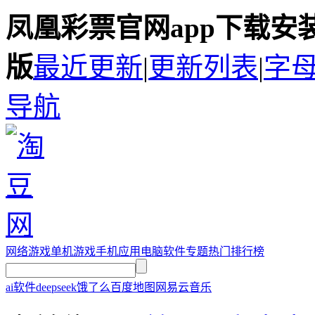
凤凰彩票官网app下载安
版
最近更新
|
更新列表
|
字
导航
网络游戏
单机游戏
手机应用
电脑软件
专题
热门排行榜
ai软件
deepseek
饿了么
百度地图
网易云音乐