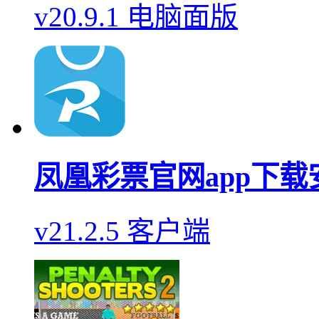
v20.9.1 电脑面版
凤凰彩票官网app下
v21.2.5 客户端