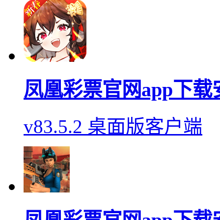
凤凰彩票官网app下
v83.5.2 桌面版客户端