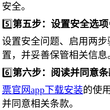
安全。
5️⃣
第五步：设置安全选项
设置安全问题、启用两步
置，并妥善保管相关信息
6️⃣
第六步：阅读并同意条
票官网app下载安装
的使
并同意相关条款。