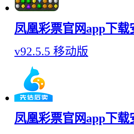
凤凰彩票官网app下
v92.5.5 移动版
凤凰彩票官网app下