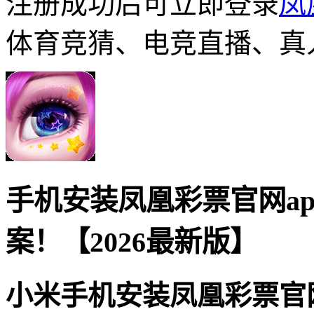
注册成功后可立即登录
凤
体育竞猜、电竞直播、真
手机安装凤凰彩票官网a
案！【2026最新版】
小米手机安装凤凰彩票官网