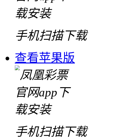
手机扫描下载
查看苹果版
手机扫描下载