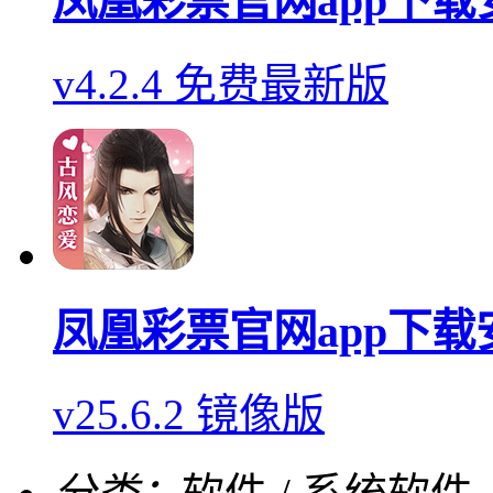
凤凰彩票官网app下
v4.2.4 免费最新版
凤凰彩票官网app下
v25.6.2 镜像版