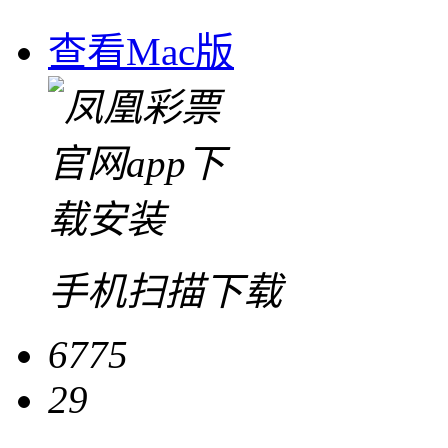
查看Mac版
手机扫描下载
6775
29