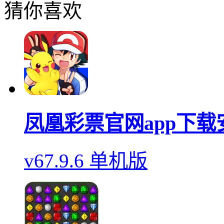
猜你喜欢
凤凰彩票官网app下
v67.9.6 单机版