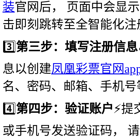
装
官网后， 页面中会显
击即刻跳转至全智能化注
3️⃣
第三步：填写注册信息
息以创建
凤凰彩票官网ap
名、密码、邮箱、手机号
4️⃣
第四步：验证账户
⚡️
或手机号发送验证码， 