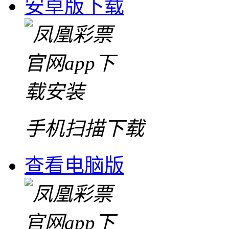
安卓版下载
手机扫描下载
查看电脑版