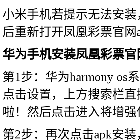
小米手机若提示无法安装
后重新打开凤凰彩票官网
华为手机安装凤凰彩票官网
第1步：华为harmony 
点击设置，上方搜索栏直
啦！然后点击进入将增强
第2步：再次点击apk安装