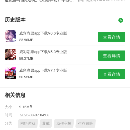
历史版本
威彩彩票app下载V0.6专业版
查看详情
23.96MB
威彩彩票app下载V5.3专业版
查看详情
59.37MB
威彩彩票app下载V7.1专业版
查看详情
26.52MB
相关信息
大小
9.16MB
时间
2026-08-07 04:08
分类
网络游戏
养成
动作竞技
生存冒险