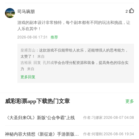
司马琬朋
2
游戏的副本设计非常独特，每个副本都有不同的玩法和挑战，让
人乐在其中！
2026-08-06 17:31
推荐
皇甫言山
：这款游戏不仅能带给人欢乐，还能增强人的思考能力，
太赞了！
来自
吉裕辰 回复 孔邦成
学会合理分配资源和装备，提高角色的综合实
力
来自
更多回复
威彩彩票app下载热门文章
更多
《大圣归来OL》新版“公会争霸”上线
作者:习娜家 2026-08-07 04:08
神秘内容大猜想《新征途》手游新版本欲做全面调优
作者:何珊刚 2026-08-06 19:34