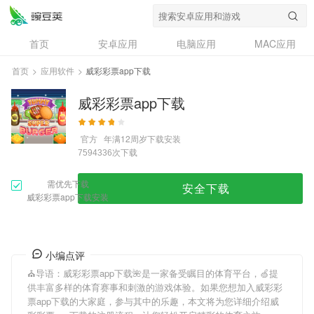
首页
安卓应用
电脑应用
MAC应用
资讯
专题
设计奖
创意应用
首页
>
应用软件
>
威彩彩票app下载
问答
威彩彩票app下载
官方
年满12周岁
下载安装
次下载
7594336
需优先下载
安全下载
威彩彩票app下载安装
小编点评
⛪️导语：
威彩彩票app下载
🌺是一家备受瞩目的体育平台，🍏提
供丰富多样的体育赛事和刺激的游戏体验。如果您想加入
威彩彩
票app下载
的大家庭，参与其中的乐趣，本文将为您详细介绍
威