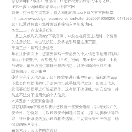
彩彩票app下载
的注册流程，让您轻松开启精彩的体育之旅。
💰第一步：访问威彩彩票app下载官网
首先，打开您的浏览器，输入
威彩彩票app下载
的官方网址🎞
（https://www.cbigame.com/qifei/html/qifei_20260619050206_04719
您可以通过搜索引擎搜索或直接输入网址来访问。
🐬第二步：点击注册按钮
一旦进入
威彩彩票app下载
官网，🍉您会在页面上找到一个醒目
的注册按钮。点击该按钮，您将被引导至注册页面。
💐第三步：填写注册信息
🎠在注册页面上，您需要填写一些必要的个人信息来创建
威彩彩
票app下载
账户。通常包括用户名、密码、电子邮件地址、手机
号码等。请务必提供准确完整的信息，以确保顺利完成注册。
🈹第四步：验证账户
🏵填写完个人信息后，您可能需要进行账户验证。
威彩彩票app
下载
会向您提供的电子邮件地址或手机号码发送一条验证信息，
您需要按照提示进行验证操作。这有助于确保账户的安全性，并
防止不法分子滥用您的个人信息。
☀第五步：设置安全选项
威彩彩票app下载
通常要求您设置一些安全选项，以增强账户的
安全性。🕗例如，可以设置安全问题和答案，启用两步验证等功
能。请根据系统的提示设置相关选项，并妥善保管相关信息，确
保您的账户安全。
🚝第六步：阅读并同意条款