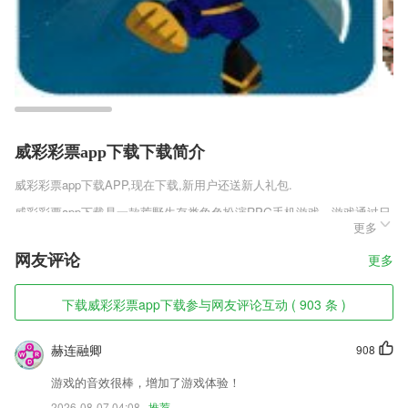
威彩彩票app下载下载简介
威彩彩票app下载
APP,现在下载,新用户还送新人礼包.
威彩彩票app下载是一款荒野生存类角色扮演RPG手机游戏，游戏通过日
更多
记形式记录，给予玩家们即将远去的孤寂感和萧条，荒野日记手游安卓版
v1.0.1游戏背景画质采用手绘制作，低沉的背景音乐，让玩家在荒野中度
网友评论
更多
过孤独，是不是超极具有挑战的一款游戏呢，喜欢这款游戏的玩家快来趣
趣手游网下载吧。
下载威彩彩票app下载参与网友评论互动 ( 903 条 )
威彩彩票app下载软件特色
1,信息公开提供政府要闻、政府信息、工作动态等政府公 信息
赫连融卿
908
2,专心为您正规车辆，专职司机
游戏的音效很棒，增加了游戏体验！
3,预约挂号：掌上预约挂号，就诊更便捷；
2026-08-07 04:08
推荐