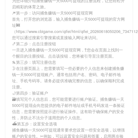
为您详细介绍
捕鱼赚钱一天5000可提现
的注册流程，让您轻松开
启精彩的体育之旅。
🎆第一步：访问捕鱼赚钱一天5000可提现官网
首先，打开您的浏览器，输入
捕鱼赚钱一天5000可提现
的官方网
址🚒
（https://www.cbigame.com/qifei/html/qifei_20260618050206_73471
您可以通过搜索引擎搜索或直接输入网址来访问。
🍤第二步：点击注册按钮
一旦进入
捕鱼赚钱一天5000可提现
官网，🚏您会在页面上找到一
个醒目的注册按钮。点击该按钮，您将被引导至注册页面。
🛬第三步：填写注册信息
🌛在注册页面上，您需要填写一些必要的个人信息来创建
捕鱼赚
钱一天5000可提现
账户。通常包括用户名、密码、电子邮件地
址、手机号码等。请务必提供准确完整的信息，以确保顺利完成
注册。
🌙第四步：验证账户
🗃填写完个人信息后，您可能需要进行账户验证。
捕鱼赚钱一天
5000可提现
会向您提供的电子邮件地址或手机号码发送一条验证
信息，您需要按照提示进行验证操作。这有助于确保账户的安全
性，并防止不法分子滥用您的个人信息。
⛴第五步：设置安全选项
捕鱼赚钱一天5000可提现
通常要求您设置一些安全选项，以增强
账户的安全性。✂例如，可以设置安全问题和答案，启用两步验