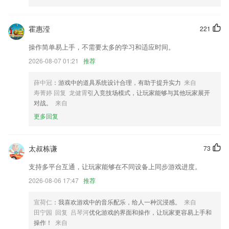
捕鱼赚钱一天5000可提现更新了什么?
优化app提升稳定性。
霍惠滢
221
失物招领，乘客预约服务
操作简单易上手，不需要太多的学习和适应时间。
页面新增空调AC状态显示
2026-08-07 01:21
推荐
无痕浏览器
薛中冠
：游戏中的道具系统设计合理，有助于提升实力
来自
修复全景摄像头的部分BUG
寿菁婷 回复 龙健霄
引入竞技场模式，让玩家能够与其他玩家展开
对战。
来自
考试环节增加人脸识别功能
更多回复
联系我们
以上就是捕鱼赚钱一天5000可提现的介绍，如果您喜欢这款软件，您可
以到应用商店进行打分评论，说出您的使用经历，以帮助我们更好的对产
太叔栋谦
73
品进行优化修改。
支持多平台互通，让玩家能够在不同设备上同步游戏进度。
2026-08-06 17:47
推荐
宣荷仁
：我喜欢游戏中的音乐配乐，给人一种沉浸感。
来自
田宁园 回复 吕琴河
优化游戏的界面和操作，让玩家更容易上手和
操作！
来自