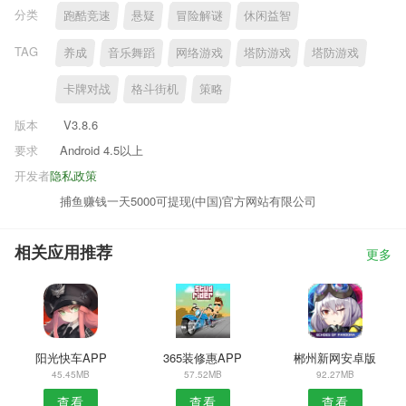
分类
跑酷竞速
悬疑
冒险解谜
休闲益智
TAG
养成
音乐舞蹈
网络游戏
塔防游戏
塔防游戏
卡牌对战
格斗街机
策略
版本
V3.8.6
要求
Android 4.5以上
开发者
隐私政策
捕鱼赚钱一天5000可提现(中国)官方网站有限公司
相关应用推荐
更多
阳光快车APP
365装修惠APP
郴州新网安卓版
45.45MB
57.52MB
92.27MB
查看
查看
查看