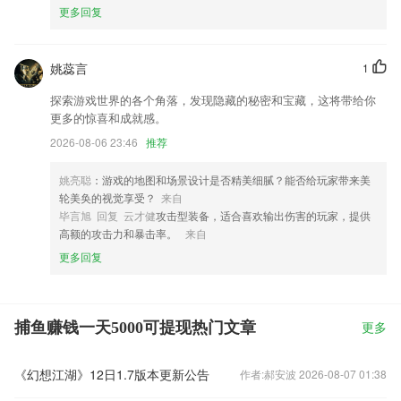
更多回复
姚蕊言
1
探索游戏世界的各个角落，发现隐藏的秘密和宝藏，这将带给你
更多的惊喜和成就感。
2026-08-06 23:46
推荐
姚亮聪
：游戏的地图和场景设计是否精美细腻？能否给玩家带来美
轮美奂的视觉享受？
来自
毕言旭 回复 云才健
攻击型装备，适合喜欢输出伤害的玩家，提供
高额的攻击力和暴击率。
来自
更多回复
捕鱼赚钱一天5000可提现热门文章
更多
《幻想江湖》12日1.7版本更新公告
作者:郝安波 2026-08-07 01:38