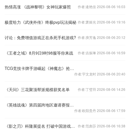
热情高涨 《战神黎明》女神玩家爆照
作者:逄艳佳 2026-08-06 16:03
极度给力《武侠外传》终极pvp玩法揭秘
作者:萧姬光 2026-08-06 19:16
讨论：免费增值游戏正在杀死手机游戏?
作者:庾芳逸 2026-08-06 20:12
《王者之域》8月9日9时98服等你来战
作者:吉振琳 2026-08-06 16:59
TCG竞技卡牌手游崛起《神魔志》抢滩暑期档
作者:宇文龙时 2026-08-06 20:40
《天问》三花聚顶帮派规模获奖名单
作者:丁璧羽 2026-08-06 14:26
《英雄战魂》第四届跨地区邀请赛报名开启
作者:欧阳贵丹 2026-08-06 17:59
《影之刃》科隆展提名 打破中国游戏沉寂
作者:范彪莎 2026-08-06 16:38