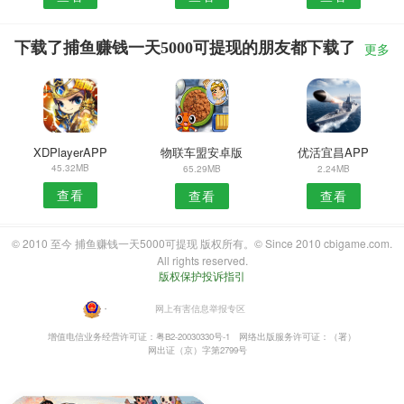
下载了捕鱼赚钱一天5000可提现的朋友都下载了
更多
XDPlayerAPP
物联车盟安卓版
优活宜昌APP
45.32MB
65.29MB
2.24MB
查看
查看
查看
© 2010 至今 捕鱼赚钱一天5000可提现 版权所有。© Since 2010 cbigame.com.
All rights reserved.
版权保护投诉指引
・
网上有害信息举报专区
增值电信业务经营许可证：粤B2-20030330号-1
网络出版服务许可证：（署）
网出证（京）字第2799号