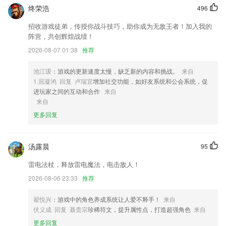
终荣浩
496
2,随时播放，为用户提供高效的语音转换工具。
3,【英语派对】找群好友来，只用英语聊世界
招收游戏徒弟，传授你战斗技巧，助你成为无敌王者！加入我的
阵营，共创辉煌战绩！
4,通过收费解答，针对性指导教学；
2026-08-07 01:38
推荐
5,随时查看电池信息
6,完整记录所有客户资料及联系情况,永不丢失,快速查询,客户状态及跟进
池江瑗
：游戏的更新速度太慢，缺乏新的内容和挑战。
来自
情况一目了然
1.屈凝鸿 回复 卢瑞宜
增加社交功能，如好友系统和公会系统，促
进玩家之间的互动和合作
来自
捕鱼赚钱一天5000可提现软件优势
来自
1.·视频可下载，离线观看，视频支持调速。
更多回复
2.海量儿童睡前故事，儿童故事大全，西游记，美人鱼公主，猴子警长探
案记，奇妙王国故事，斑点龙的蛋糕店，妙妙小公主，冰雪皇后，花木
汤露晨
95
兰，豌豆公主，儿童故事哄睡好帮手
雷电法杖，释放雷电魔法，电击敌人！
3.名师在线指导，面对面与你对话，让你在短时间内掌握重要考点。
2026-08-06 23:33
推荐
4.基本信息填报
5.·班级信息可通过社交网络与免费短信分享，一键邀请入班
翟悦兴
：游戏中的角色养成系统让人爱不释手！
来自
伏义成 回复 聂贵宗
珍稀符文，提升属性点，打造超强角色
来自
6.不管是什么类型的内容都能够自由浏览阅读，轻松满足用户的阅读需
求。
更多回复