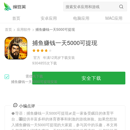
首页
安卓应用
电脑应用
MAC应用
资讯
专题
设计奖
创意应用
首页
>
应用软件
>
捕鱼赚钱一天5000可提现
问答
捕鱼赚钱一天5000可提现
官方
年满12周岁
下载安装
次下载
9304855
需优先下载
安全下载
捕鱼赚钱一天5000可提现安装
小编点评
🥥导语：
捕鱼赚钱一天5000可提现
🛫是一家备受瞩目的体育平
台，🎛提供丰富多样的体育赛事和刺激的游戏体验。如果您想加
入
捕鱼赚钱一天5000可提现
的大家庭，参与其中的乐趣，本文将