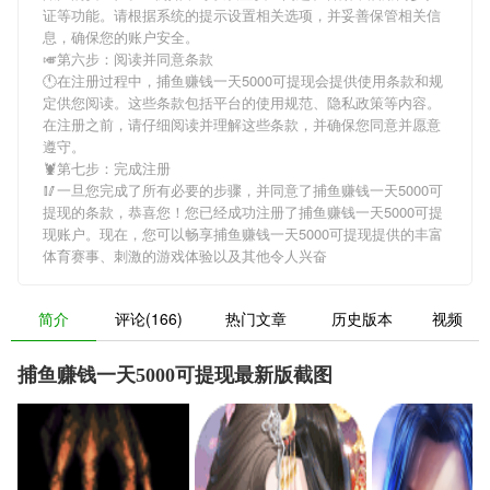
证等功能。请根据系统的提示设置相关选项，并妥善保管相关信
息，确保您的账户安全。
🎺第六步：阅读并同意条款
🕚在注册过程中，
捕鱼赚钱一天5000可提现
会提供使用条款和规
定供您阅读。这些条款包括平台的使用规范、隐私政策等内容。
在注册之前，请仔细阅读并理解这些条款，并确保您同意并愿意
遵守。
🦞第七步：完成注册
🥢一旦您完成了所有必要的步骤，并同意了
捕鱼赚钱一天5000可
提现
的条款，恭喜您！您已经成功注册了捕鱼赚钱一天5000可提
现账户。现在，您可以畅享
捕鱼赚钱一天5000可提现
提供的丰富
体育赛事、刺激的游戏体验以及其他令人兴奋
简介
评论(166)
热门文章
历史版本
视频
捕鱼赚钱一天5000可提现最新版截图