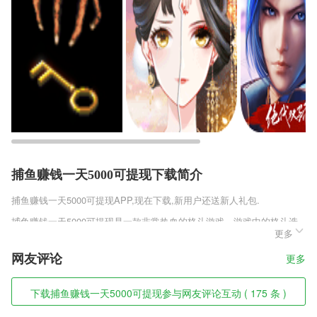
捕鱼赚钱一天5000可提现下载简介
捕鱼赚钱一天5000可提现
APP,现在下载,新用户还送新人礼包.
捕鱼赚钱一天5000可提现是一款非常热血的格斗游戏，游戏中的格斗选
更多
手是各种各样的动物，你将会操纵着这些不同的动物来进行许多的格斗挑
战，充分利用他们的特点来展示自己的高超的格斗技巧，不断的完成任务
网友评论
更多
的挑战，成为最厉害的动物格斗家。
捕鱼赚钱一天5000可提现软件特色
下载捕鱼赚钱一天5000可提现参与网友评论互动 ( 175 条 )
1,专为孩子提供问诊服务的平台,能帮助更多生病的儿童得到及时的治疗;