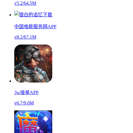
v5.2
/
64.5M
中国电能服务网APP
v8.2
/
67.1M
3w接单APP
v6.7
/
9.6M