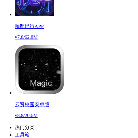
陶都出行APP
v7.8
/
62.8M
云赞校园安卓版
v8.8
/
20.6M
热门分类
工具箱