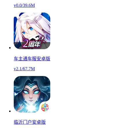
v0.0
/
39.6M
车主通车服安卓版
v2.1
/
67.7M
临沂门户安卓版