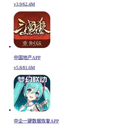
v3.9
/
62.4M
中国地产APP
v5.8
/
81.6M
中企一键数据恢复APP