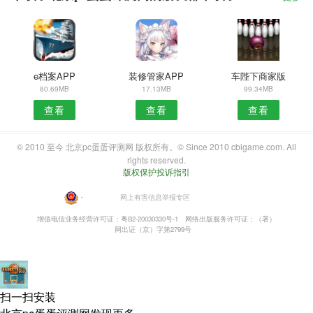
e档案APP
装修管家APP
车陛下商家版
80.69MB
17.13MB
99.34MB
查看
查看
查看
© 2010 至今 北京pc蛋蛋评测网 版权所有。© Since 2010 cbigame.com. All
rights reserved.
版权保护投诉指引
・
网上有害信息举报专区
增值电信业务经营许可证：粤B2-20030330号-1
网络出版服务许可证：（署）
网出证（京）字第2799号
扫一扫安装