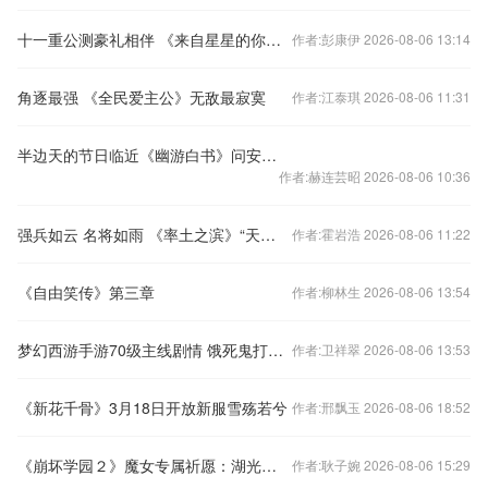
十一重公测豪礼相伴 《来自星星的你》4月1日浪漫登场
作者:彭康伊 2026-08-06 13:14
角逐最强 《全民爱主公》无敌最寂寞
作者:江泰琪 2026-08-06 11:31
半边天的节日临近《幽游白书》问安豪礼！
作者:赫连芸昭 2026-08-06 10:36
强兵如云 名将如雨 《率土之滨》“天下雄兵”全新玩法曝光
作者:霍岩浩 2026-08-06 11:22
《自由笑传》第三章
作者:柳林生 2026-08-06 13:54
梦幻西游手游70级主线剧情 饿死鬼打法视频
作者:卫祥翠 2026-08-06 13:53
《新花千骨》3月18日开放新服雪殇若兮
作者:邢飘玉 2026-08-06 18:52
《崩坏学园２》魔女专属祈愿：湖光薄暮
作者:耿子婉 2026-08-06 15:29