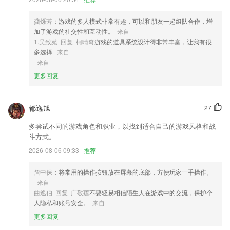
4,网易cc直播电视版网易亲时光手机版易次元最新版本数字侏罗纪app碰
碰狐双语儿歌app网易云游戏平台手机版宝贝爱美丽app网易buff交易平台
app数学平衡木手机软件碰碰狐鲨鱼宝宝故事书app植物的一生app数绘小
龚烁芳
：游戏的多人模式非常有趣，可以和朋友一起组队合作，增
天才app猜猜我是谁app数学魔法师绘本app佩皮之家游戏网易uu加速器手
加了游戏的社交性和互动性。
来自
机版网易云游戏平台beta版拼图百乐汇官方版小小召唤师游戏儿童绘画聪
1.吴致苑 回复 柯晴奇
游戏的道具系统设计得非常丰富，让我有很
明成长游戏东东龙运动大全游戏东东龙太空探险官方版我是汽车王免费版
多选择
来自
碰碰狐九九乘法表游戏东东龙飞特足球手机版兔兔数学商店最新版情绪动
来自
物园游戏碰碰狐圣诞颂歌游戏网易uu加速器ios易次元ios版网易云游戏电
更多回复
脑版
5,放心：可使用语音、文字、图片、电话4种方式向拥有医师资格证书的
都逸旭
三甲医院专业医生咨询;
27
6,bbe学英语最新版日语n1app初中英语人教版点读软件ai日语n2官方版英
多尝试不同的游戏角色和职业，以找到适合自己的游戏风格和战
语口语秀青少版app英语听力爱语言app
斗方式。
北京pc蛋蛋评测网软件优势
2026-08-06 09:33
推荐
1.德语入门单词:,句型中出现的单词以及相关字替换,让您贯彻了解句型以
詹中保
：将常用的操作按钮放在屏幕的底部，方便玩家一手操作。
及单词涵义。
来自
曲逸伯 回复 广敬莲
不要轻易相信陌生人在游戏中的交流，保护个
2.热门好听的儿歌故事、唐诗宋词、散文小说等，贴心精选适合0至12岁
人隐私和账号安全。
来自
不同年龄段收听的内容，高清好音质更适合家长和小朋友们。
更多回复
3.智能帮你在线搜索错题，将你历史的错题在线统计，便于帮你在线进行
分析。