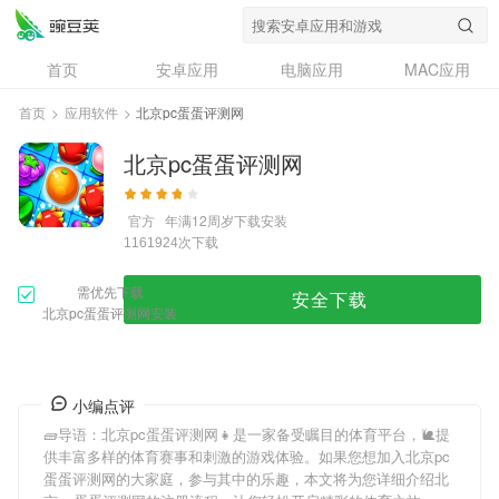
首页
安卓应用
电脑应用
MAC应用
资讯
专题
设计奖
创意应用
首页
>
应用软件
>
北京pc蛋蛋评测网
问答
北京pc蛋蛋评测网
官方
年满12周岁
下载安装
次下载
1161924
需优先下载
安全下载
北京pc蛋蛋评测网安装
小编点评
🧱导语：
北京pc蛋蛋评测网
👧是一家备受瞩目的体育平台，🐌提
供丰富多样的体育赛事和刺激的游戏体验。如果您想加入
北京pc
蛋蛋评测网
的大家庭，参与其中的乐趣，本文将为您详细介绍
北