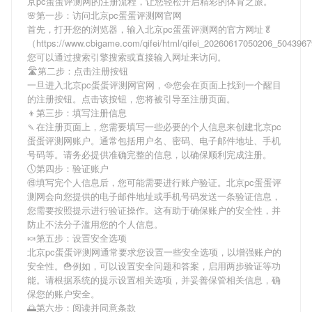
京pc蛋蛋评测网
的注册流程，让您轻松开启精彩的体育之旅。
🌸第一步：访问北京pc蛋蛋评测网官网
首先，打开您的浏览器，输入
北京pc蛋蛋评测网
的官方网址🥬
（https://www.cbigame.com/qifei/html/qifei_20260617050206_50439
您可以通过搜索引擎搜索或直接输入网址来访问。
🛣第二步：点击注册按钮
一旦进入
北京pc蛋蛋评测网
官网，🥘您会在页面上找到一个醒目
的注册按钮。点击该按钮，您将被引导至注册页面。
👦第三步：填写注册信息
🍡在注册页面上，您需要填写一些必要的个人信息来创建
北京pc
蛋蛋评测网
账户。通常包括用户名、密码、电子邮件地址、手机
号码等。请务必提供准确完整的信息，以确保顺利完成注册。
🕔第四步：验证账户
🉐填写完个人信息后，您可能需要进行账户验证。
北京pc蛋蛋评
测网
会向您提供的电子邮件地址或手机号码发送一条验证信息，
您需要按照提示进行验证操作。这有助于确保账户的安全性，并
防止不法分子滥用您的个人信息。
🍬第五步：设置安全选项
北京pc蛋蛋评测网
通常要求您设置一些安全选项，以增强账户的
安全性。🍟例如，可以设置安全问题和答案，启用两步验证等功
能。请根据系统的提示设置相关选项，并妥善保管相关信息，确
保您的账户安全。
🌅第六步：阅读并同意条款