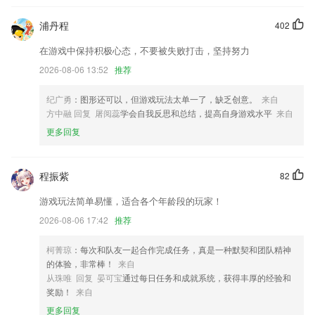
4.在加法、减法学习中,用形象的图形画册表示让宝宝从宝宝巴士最基本
浦丹程
402
的10以内的加减法入手,理解加法和减法的不同意思,为以后的学习打下基
础,培养儿童数学农场的学习兴趣
在游戏中保持积极心态，不要被失败打击，坚持努力
5.遇到相似的人和有趣的分享~ 精彩世界目不暇接！
2026-08-06 13:52
推荐
6.学习滑囊、韧带、肌肉和骨骼之间的联系
纪广勇
：图形还可以，但游戏玩法太单一了，缺乏创意。
来自
北京pc蛋蛋评测网更新了什么?
方中融 回复 屠阅蕊
学会自我反思和总结，提高自身游戏水平
来自
更多回复
【考核】更新涉旅企业诚信评价进展情况数据展示方式
修复 今日头条视频解析偶现闪退问题。
程振紫
82
增加java内容
优化设备巡查ui页面
游戏玩法简单易懂，适合各个年龄段的玩家！
2026-08-06 17:42
推荐
全国旅游一卡通上线
时光楼优化
柯菁琼
：每次和队友一起合作完成任务，真是一种默契和团队精神
联系我们
的体验，非常棒！
来自
以上就是北京pc蛋蛋评测网的介绍，如果您喜欢这款软件，您可以到应
从珠唯 回复 晏可宝
通过每日任务和成就系统，获得丰厚的经验和
用商店进行打分评论，说出您的使用经历，以帮助我们更好的对产品进行
奖励！
来自
优化修改。
更多回复