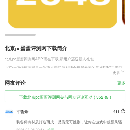
北京pc蛋蛋评测网下载简介
北京pc蛋蛋评测网
APP,现在下载,新用户还送新人礼包.
北京pc蛋蛋评测网是一款西方魔幻题材结合暗黑元素的竞技RPG手游巨
更多
作，这
北京pc蛋蛋评测网软件特色
网友评论
更多
1,货车轨迹:支持查询半年内货车的行驶轨迹,为行车安全和司机账务结算
下载北京pc蛋蛋评测网参与网友评论互动 ( 352 条 )
提供依据
2,出众设计
平哲烁
611
3,包括文言文原文、译文、名词解释、通假字认识等，是高中学生对古文
言文学习的好帮手；
装备稀有材质打造而成，品质无可挑剔，让你在游戏中独领风骚
2026-08-06 20:54
推荐