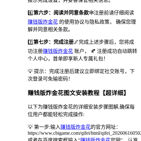
提示完成设置，并妥善保管相关信息。
6️⃣
第六步：阅读并同意条款
🕸注册前请仔细阅读
赚钱版炸金花
的使用协议与隐私政策， 确保您理
解并同意相关条款。
7️⃣
第七步：完成注册
🌌完成上述步骤后，您将成
功注册
赚钱版炸金花
账户， 🍂 注册成功自动跳转
个人中心，首单即享新人专属礼包！
💡 提示：完成注册后建议立即绑定社交账号，下
次登录可免输密码！
赚钱版炸金花图文安装教程【超详细】
以下为赚钱版炸金花的详细安装步骤图解,确保每
位用户都能轻松完成操作:
💡 第一步:输入
赚钱版炸金花
的官方网址：
https://www.cbigame.com/qifei/html/qifei_2026061605
或者在百度搜索框输入"
赚钱版炸金花
官网"，认准