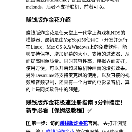
melonds，后者不支持联机，前者可以。
赚钱版炸金花介绍
赚钱版炸金花是任天堂上一代掌上游戏机NDS的
模拟器，最初是由YopYop156使用C++开发并运行
在Linux，Mac OS以及Windows上的免费软件，能
够支持保存、增加屏幕的大小、支持的过滤器，从
而提高图像质量。同时兼容性高，模拟界面友好，
使用方便，可以开启超过原机种画面的增强效果。
另外Desmume还支持麦克风的使用，以及直接的视
频和音频录制，还具有一个内置的电影录音机，算
的上是同类软件中的翘楚。
赚钱版炸金花极速注册指南 9分钟搞定！
新手必看【保姆级教程】✅
1️⃣
第一步：访问
赚钱版炸金花
官网
。 🚓打开浏览
器，输入
赚钱版炸金花
的官方网址（/✔️建议收