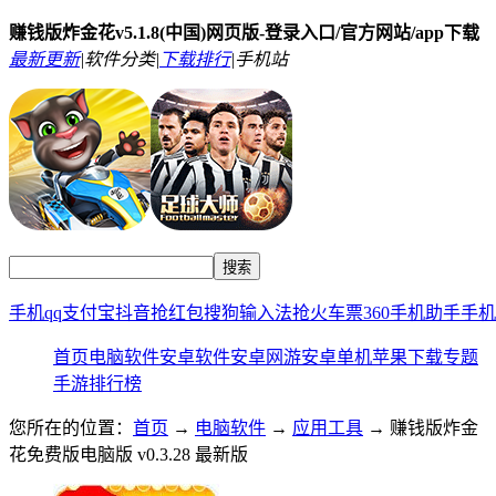
赚钱版炸金花v5.1.8(中国)网页版-登录入口/官方网站/app下载
最新更新
|
软件分类|
下载排行
|
手机站
手机qq
支付宝
抖音
抢红包
搜狗输入法
抢火车票
360手机助手
手机
首页
电脑软件
安卓软件
安卓网游
安卓单机
苹果下载
专题
手游排行榜
您所在的位置：
首页
→
电脑软件
→
应用工具
→ 赚钱版炸金
花免费版电脑版 v0.3.28 最新版