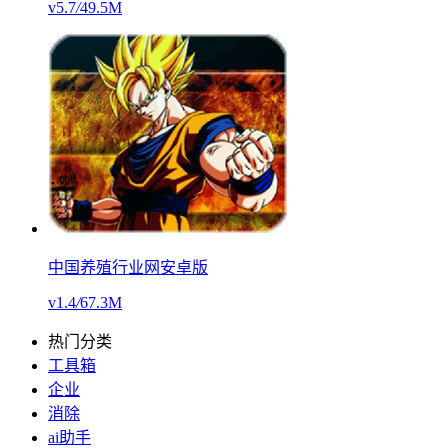
v5.7
/
49.5M
中国养殖行业网安卓版
v1.4
/
67.3M
热门分类
工具箱
企业
消除
ai助手