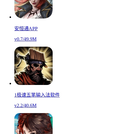
安恒通APP
v0.7
/
49.9M
1极速五笔输入法软件
v2.2
/
40.6M