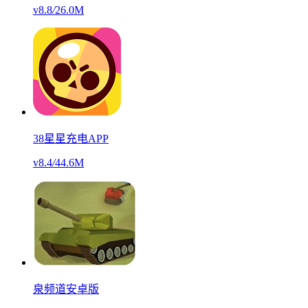
v8.8
/
26.0M
38星星充电APP
v8.4
/
44.6M
泉频道安卓版