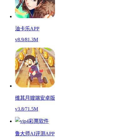
油卡乐APP
v8.9
/
81.3M
维其月嫂端安卓版
v3.8
/
71.5M
鲁大师AI评测APP