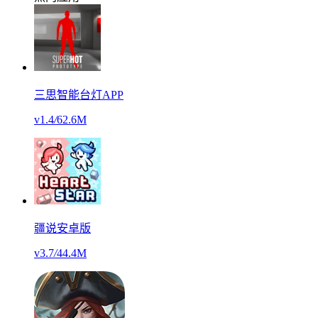
三思智能台灯APP
v1.4
/
62.6M
疆说安卓版
v3.7
/
44.4M