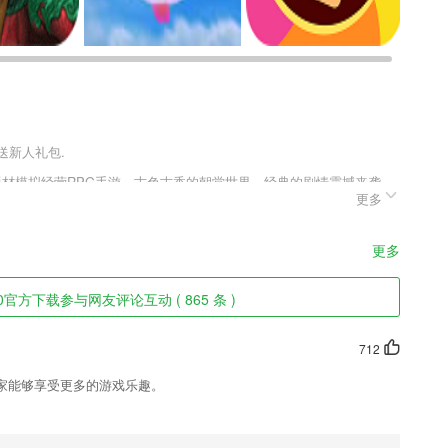
送新人礼包.
题材模拟经营RPG手游，古色古香的朝堂世界，经典的剧情震撼来袭，
更多
在现兄弟的情义，各种行侠仗义杀富济贫你都可以轻松的体验，招募天
无阻的宫廷冒险之旅，喜欢号令天下2公测版v3.0.1这款游戏的玩家
更多
官方下载参与网友评论互动 ( 865 条 )
你的形态更好的展示出来。
们。
712
于巩固和加强记忆。
家能够享受更多的游戏乐趣。
小说；
说体验，飞卢开发了离线阅读功能，用户可以一次性把小说完整的下载到
阅读。