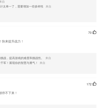
来自
设计太单一了，需要增加一些多样性
来自
，便捷学习
可以找到想要阅读的电子读物；
70
化编程往文本编程的对接，培养学生基础编程能力和自主学习能力，并且在
！快来提升战力！
021官方教材讲解，随时随地学习，省心省时又省力！
的想法，学会多角度批判性思考，并将这种能力带到今后的文章写作中
和挑战，提高游戏的难度和挑战性。
来自
胜千军！展现你的智慧与勇气！
来自
172
都停不下来！