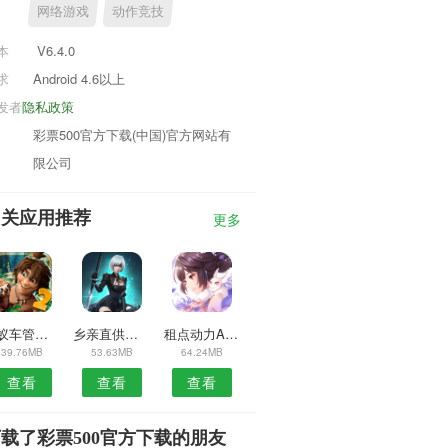
网络游戏
动作竞技
本
V6.4.0
求
Android 4.6以上
发者
隐私政策
彩票500官方下载(中国)官方网站有
限公司
相关应用推荐
更多
蚂蚁车管家安卓版
乡亲直供安卓版
租点动力APP
39.76MB
53.63MB
64.24MB
查看
查看
查看
载了彩票500官方下载的朋友