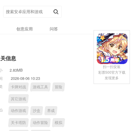
创意应用
问答
相关信息
扫一扫安装
小
2.83MB
彩票500官方下载
发现更多
间
2026-08-06 10:23
类
卡牌对战
游戏工具
冒险
其它游戏
AG
动作游戏
沙盒
养成
关卡塔防
动作冒险
模拟