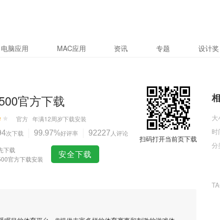
电脑应用
MAC应用
资讯
专题
设计奖
500官方下载
大
官方
年满12周岁
下载安装
时
94
次下载
99.97%
好评率
92227
人评论
扫码打开当前页下载
分
先下载
安全下载
500官方下载安装
T