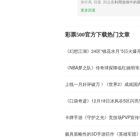
朱叶凤 回复 闵达素
利用游戏中的
更多回复
彩票500官方下载热门文章
《幻想江湖》24区“镜花水月”5日火爆
《NBA梦之队》传奇球探降临红姚明等
上线一月好评破万！《世界2》成就国内
《口袋奇迹》12月18日冰风谷5区闪亮
卡牌手游《守护之光》竞技场PVP宣传
极具策略性的3D手游巨作《英雄军团