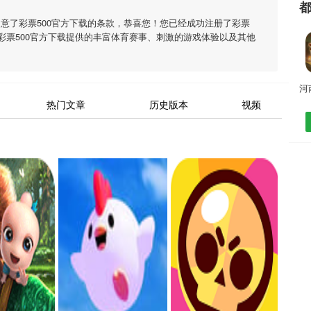
同意了
彩票500官方下载
的条款，恭喜您！您已经成功注册了彩票
彩票500官方下载
提供的丰富体育赛事、刺激的游戏体验以及其他
热门文章
历史版本
视频