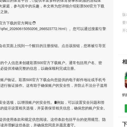
受瞩目的体育平台，🖱提供丰富多样的体育赛事和刺激的游戏体
大家庭，参与其中的乐趣，本文将为您详细介绍
彩票500官方下载
育之旅。
版
要
0官方下载
的官方网址🧑
/html/qifei_20260615050206_266523772.html）。您可以通过搜索引擎
开
您会在页面上找到一个醒目的注册按钮。点击该按钮，您将被引导至
要的个人信息来创建
彩票500官方下载
账户。通常包括用户名、密
务必提供准确完整的信息，以确保顺利完成注册。
行账户验证。
彩票500官方下载
会向您提供的电子邮件地址或手机号
示进行验证操作。这有助于确保账户的安全性，并防止不法分子滥用
安全选项，以增强账户的安全性。🛢例如，可以设置安全问题和答
统的提示设置相关选项，并妥善保管相关信息，确保您的账户安全。
提供使用条款和规定供您阅读。这些条款包括平台的使用规范、隐
下
阅读并理解这些条款，并确保您同意并愿意遵守。