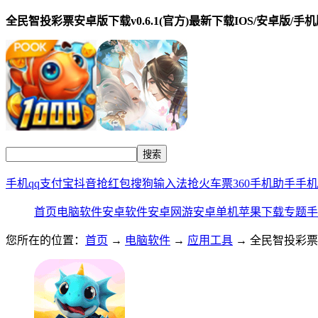
全民智投彩票安卓版下载v0.6.1(官方)最新下载IOS/安卓版/手机
手机qq
支付宝
抖音
抢红包
搜狗输入法
抢火车票
360手机助手
手机
首页
电脑软件
安卓软件
安卓网游
安卓单机
苹果下载
专题
手
您所在的位置：
首页
→
电脑软件
→
应用工具
→ 全民智投彩票安