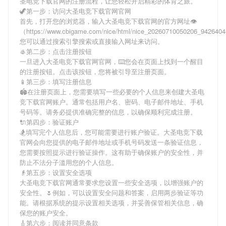
圣电竞下载官网
的注册流程，让您轻松开启精彩的体育之旅。
🦖第一步：访问大圣电竞下载官网官网
首先，打开您的浏览器，输入
大圣电竞下载官网
的官方网址👁
（https://www.cbigame.com/nice/html/nice_20260710050206_94264
您可以通过搜索引擎搜索或直接输入网址来访问。
🥌第二步：点击注册按钮
一旦进入
大圣电竞下载官网
官网，⌨️您会在页面上找到一个醒目
的注册按钮。点击该按钮，您将被引导至注册页面。
📱第三步：填写注册信息
🏟在注册页面上，您需要填写一些必要的个人信息来创建
大圣电
竞下载官网
账户。通常包括用户名、密码、电子邮件地址、手机
号码等。请务必提供准确完整的信息，以确保顺利完成注册。
🔌第四步：验证账户
🏂填写完个人信息后，您可能需要进行账户验证。
大圣电竞下载
官网
会向您提供的电子邮件地址或手机号码发送一条验证信息，
您需要按照提示进行验证操作。这有助于确保账户的安全性，并
防止不法分子滥用您的个人信息。
👴第五步：设置安全选项
大圣电竞下载官网
通常要求您设置一些安全选项，以增强账户的
安全性。🌷例如，可以设置安全问题和答案，启用两步验证等功
能。请根据系统的提示设置相关选项，并妥善保管相关信息，确
保您的账户安全。
🎸第六步：阅读并同意条款