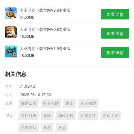
大圣电竞下载官网V8.6专业版
查看详情
84.53MB
大圣电竞下载官网V0.8专业版
查看详情
18.53MB
大圣电竞下载官网V3.9专业版
查看详情
18.52MB
相关信息
大小
71.83MB
时间
2026-08-10 17:33
分类
辅助工具
扑克棋牌
射击
音乐舞蹈
TAG
策略战争
冒险
动作竞技
动作竞技
游戏工具
传奇游戏
枪战
沙盒