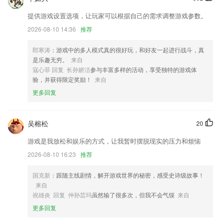
大圣电竞下载官网更新了什么?
提供游戏设置选项，让玩家可以根据自己的需求调整游戏参数。
修复从后台返回APP无法控制拍照录像的问题
2026-08-10 14:36
推荐
修复单词释义异常
郎寒涛
：游戏中的多人模式真的很好玩，和好友一起进行战斗，真
更新签名头像的功能
是乐趣无穷。
来自
寇心菲 回复 长孙娇洁
参与丰富多样的活动，享受独特的游戏体
３性能优化及bugfix；
验，并获得限定奖励！
来自
修复部分页面可能出现的白屏
更多回复
全新推出万圣节滤镜，节日氛围满满
联系我们
吴榕松
20
以上就是大圣电竞下载官网的介绍，如果您喜欢这款软件，您可以到应用
商店进行打分评论，说出您的使用经历，以帮助我们更好的对产品进行优
游戏是我放松和娱乐的方式，让我暂时摆脱现实的压力和烦恼
化修改。
2026-08-10 16:23
推荐
国克新
：跟随主线剧情，解开游戏世界的秘密，感受史诗级故事！
来自
祝雄炎 回复 仲孙芸玛
虽然输了很多次，但我不会气馁
来自
更多回复