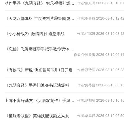
动作手游《九阴真经》 实录视频引爆江湖
作者:廖东澜 2026-08-10 13:37
《天龙八部3D》年度资料片藏经阁属性称号增实力
作者:宰菁枝 2026-08-10 12:42
《小小枪战2》激情四射 邀您来战
作者:柏瑞妍 2026-08-10 08:42
《忘仙》飞翼羽炼季手把手教你玩转翅膀追加战力
作者:仲孙欣淑 2026-08-10 06:14
《有侠气》新服“佛光普照”6月1日开启
作者:聂玲萱 2026-08-10 06:28
《九阴真经》手游门派夺书玩法爆料
作者:彭蓓昌 2026-08-10 08:15
上阵不离好基友 《大唐双龙传》手游职业组合推荐
作者:满邦融 2026-08-10 10:15
《征服者联盟》英雄技能视频之风女
作者:桑凤行 2026-08-10 06:50