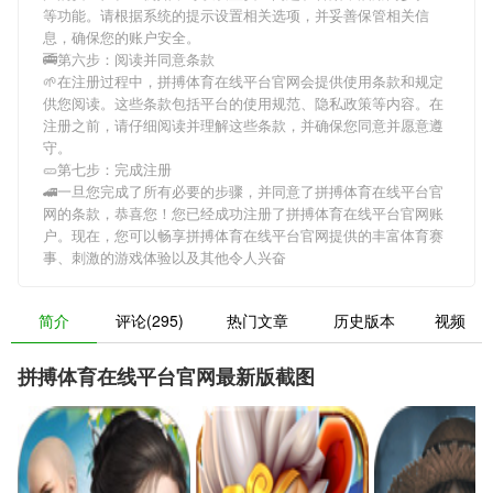
等功能。请根据系统的提示设置相关选项，并妥善保管相关信
息，确保您的账户安全。
🚎第六步：阅读并同意条款
🌱在注册过程中，
拼搏体育在线平台官网
会提供使用条款和规定
供您阅读。这些条款包括平台的使用规范、隐私政策等内容。在
注册之前，请仔细阅读并理解这些条款，并确保您同意并愿意遵
守。
🥒第七步：完成注册
🚄一旦您完成了所有必要的步骤，并同意了
拼搏体育在线平台官
网
的条款，恭喜您！您已经成功注册了拼搏体育在线平台官网账
户。现在，您可以畅享
拼搏体育在线平台官网
提供的丰富体育赛
事、刺激的游戏体验以及其他令人兴奋
简介
评论(295)
热门文章
历史版本
视频
拼搏体育在线平台官网最新版截图