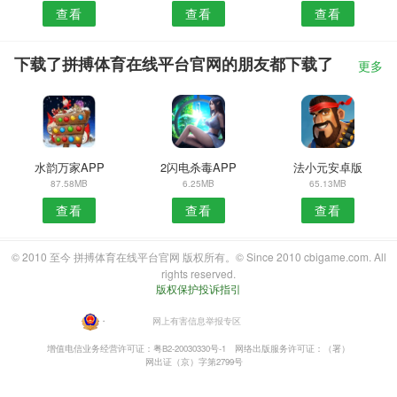
查看
查看
查看
下载了拼搏体育在线平台官网的朋友都下载了
更多
水韵万家APP
2闪电杀毒APP
法小元安卓版
87.58MB
6.25MB
65.13MB
查看
查看
查看
© 2010 至今 拼搏体育在线平台官网 版权所有。© Since 2010 cbigame.com. All
rights reserved.
版权保护投诉指引
・
网上有害信息举报专区
增值电信业务经营许可证：粤B2-20030330号-1
网络出版服务许可证：（署）
网出证（京）字第2799号