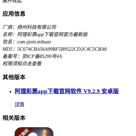
展开
收起
应用信息
厂商：扬州科技有限公司
名称：阿理彩票app下载官网官方最新版
包名：com.qixin.mihuas
MD5：5C674CBA56A99BF5B9522CD2C4C5CBA8
备案号：京ICP备85299号4A
权限须知
点击查看
其他版本
阿理彩票app下载官网软件 V9.2.9 安卓版
详情
相关版本