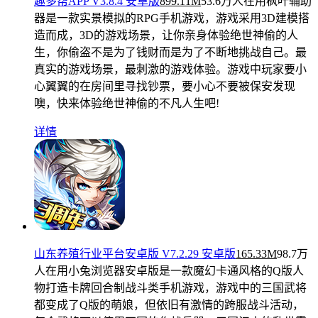
趣多帮APP V3.8.4 安卓版
899.11M
53.6万人在用
枫叶辅助
器是一款实景模拟的RPG手机游戏，游戏采用3D建模搭
造而成，3D的游戏场景，让你亲身体验绝世神偷的人
生，你偷盗不是为了钱财而是为了不断地挑战自己。最
真实的游戏场景，最刺激的游戏体验。游戏中玩家要小
心翼翼的在房间里寻找钞票，要小心不要被保安发现
噢，快来体验绝世神偷的不凡人生吧!
详情
山东养殖行业平台安卓版 V7.2.29 安卓版
165.33M
98.7万
人在用
小兔浏览器安卓版是一款魔幻卡通风格的Q版人
物打造卡牌回合制战斗类手机游戏，游戏中的三国武将
都变成了Q版的萌娘，但依旧有激情的跨服战斗活动，