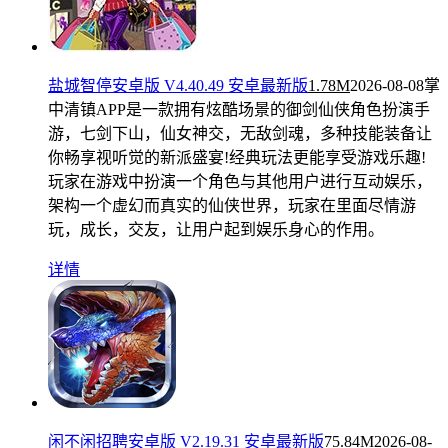
盐城智停安卓版 V4.40.49 安卓最新版
1.78M
2026-08-08
掌
中清镇APP是一款拥有炫酷场景的御剑仙侠角色扮演手
游，七剑下山，仙女神交，无敌剑魂，多种技能装备让
你畅享视听觉的新派盛宴!经典玩法更能享受游戏乐趣!
玩家在游戏中扮演一个角色与其他用户进行互动娱乐，
架构一个虚幻而真实的仙侠世界，玩家在里面尽情游
玩，成长，交友，让用户起到娱乐身心的作用。
详情
闲不闲招聘安卓版 V2.19.31 安卓最新版
75.84M
2026-08-