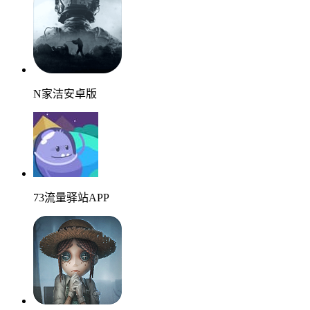
N家洁安卓版
73流量驿站APP