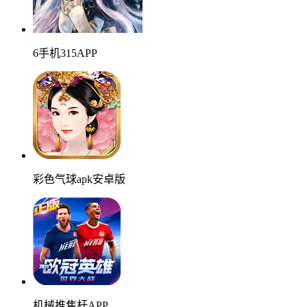
6手机315APP
彩色气球apk安卓版
机械推焦杆APP