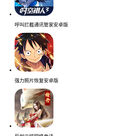
呼叫拦截通讯管家安卓版
强力照片恢复安卓版