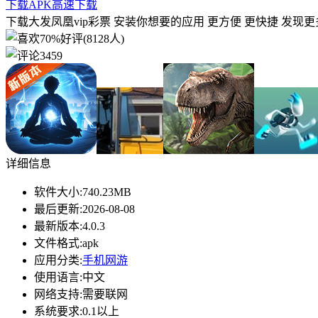
下载APK
高速下载
下载大发凤凰vip彩票 安装你想要的应用 更方便 更快捷 发现更
70%好评(8128人)
3459
详细信息
软件大小:
740.23MB
最后更新:
2026-08-08
最新版本:
4.0.3
文件格式:
apk
应用分类:
手机网游
使用语言:
中文
网络支持:
需要联网
系统要求:
0.1以上