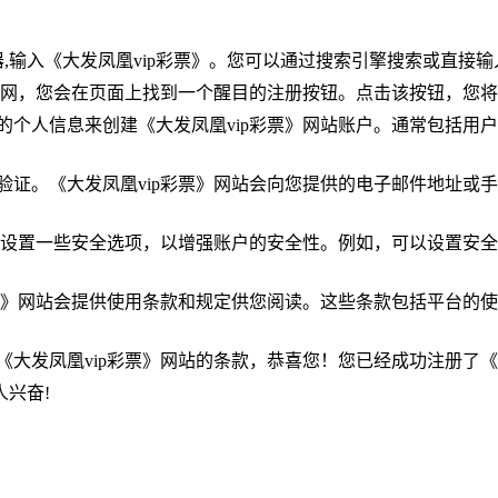
器,输入《大发凤凰vip彩票》。您可以通过搜索引擎搜索或直接输
站官网，您会在页面上找到一个醒目的注册按钮。点击该按钮，您
的个人信息来创建《大发凤凰vip彩票》网站账户。通常包括用
验证。《大发凤凰vip彩票》网站会向您提供的电子邮件地址或
。
求您设置一些安全选项，以增强账户的安全性。例如，可以设置安
彩票》网站会提供使用条款和规定供您阅读。这些条款包括平台的
大发凤凰vip彩票》网站的条款，恭喜您！您已经成功注册了《大
兴奋!