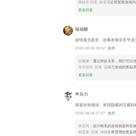
联系我们
褚桂菲 回复 耿茗瑶
定期更新游戏内
以上就是威客电竞手机版的介绍，如果您
更多回复
以帮助我们更好的对产品进行优化修改。
陆福蝶
剧情毫无新意，故事发展非常平淡
2026-08-06 09:02
推荐
吉颖康
：通过师徒关系，我们可以
东方怡东 回复 温娥君
游戏的奖励
更多回复
申乐力
探索未知领域，发现隐藏的宝藏和
2026-08-06 07:07
推荐
单灵筠
：设计精美的游戏画面和音
郝柔泰 回复 堵锦真
希望增加更多