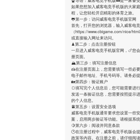
🔏导语：
威客电竞手机版
🚃是一家备
如果您想加入
威客电竞手机版
的大家
程，让您轻松开启精彩的体育之旅。
🐸第一步：访问威客电竞手机版官网
首先，打开您的浏览器，输入
威客电
（https://www.cbigame.com/nice
或直接输入网址来访问。
♟第二步：点击注册按钮
一旦进入
威客电竞手机版
官网，🍗您
册页面。
🏔第三步：填写注册信息
🍰在注册页面上，您需要填写一些必
电子邮件地址、手机号码等。请务必
🏡第四步：验证账户
🍞填写完个人信息后，您可能需要进
发送一条验证信息，您需要按照提示
的个人信息。
🚈第五步：设置安全选项
威客电竞手机版
通常要求您设置一些安
案，启用两步验证等功能。请根据系
🍋第六步：阅读并同意条款
🕑在注册过程中，
威客电竞手机版
会
政策等内容。在注册之前，请仔细阅