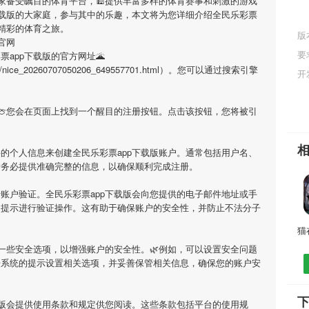
一家备受瞩目的体育平台，🕌提供丰富多样的体育赛事和刺激的游戏
载版
的大家庭，参与其中的乐趣，本文将为您详细介绍
全民乐彩票
精彩的体育之旅。
版
官网
要
票app下载版
的官方网址🌋
/html/nice_20260707050206_649557701.html）。您可以通过搜索引擎
开
🍈您会在页面上找到一个醒目的注册按钮。点击该按钮，您将被引
要的个人信息来创建
全民乐彩票app下载版
账户。通常包括用户名、
请务必提供准确完整的信息，以确保顺利完成注册。
行账户验证。
全民乐彩票app下载版
会向您提供的电子邮件地址或手
照提示进行验证操作。这有助于确保账户的安全性，并防止不法分子
一些安全选项，以增强账户的安全性。🌿例如，可以设置安全问题
据系统的提示设置相关选项，并妥善保管相关信息，确保您的账户安
下
版
会提供使用条款和规定供您阅读。这些条款包括平台的使用规