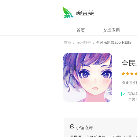
首页
安卓应用
首页
>
应用软件
>
全民乐彩票app下载版
全民
36698
需优
全民
小编点评