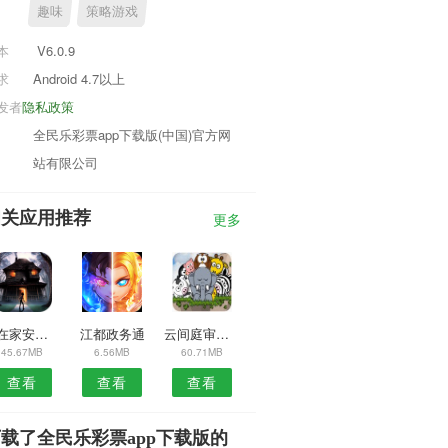
趣味
策略游戏
本
V6.0.9
求
Android 4.7以上
发者
隐私政策
全民乐彩票app下载版(中国)官方网
站有限公司
相关应用推荐
更多
猫在家安卓版
江都政务通
云间庭审安卓版
45.67MB
6.56MB
60.71MB
查看
查看
查看
载了全民乐彩票app下载版的