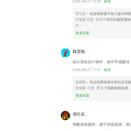
2026-08-07 12:32
推荐
修复点开一个文件后无法下载或打开
联系我们
费功策
：在游戏界面中加入提示和
以上就是全民乐彩票app下载版的介绍
怀紫娅 回复 禄彦贝
寻找天赋异禀的
经历，以帮助我们更好的对产品进行优化
自
更多回复
魏震顺
战斗系统设计独特，操作手感极佳
2026-08-07 17:51
推荐
葛鹏勤
：充分利用游戏中的社交功
舒瑗毅 回复 董浩洋
招募游戏徒弟
更多回复
满壮岚
理解游戏规则，遵守游戏道德，营