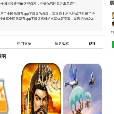
请仔细阅读并理解这些条款，并确保您同意并愿意遵守。
同意了
全民乐彩票app下载版
的条款，恭喜您！您已经成功注册了全
以畅享
全民乐彩票app下载版
提供的丰富体育赛事、刺激的游戏体
热门文章
历史版本
视频
截图