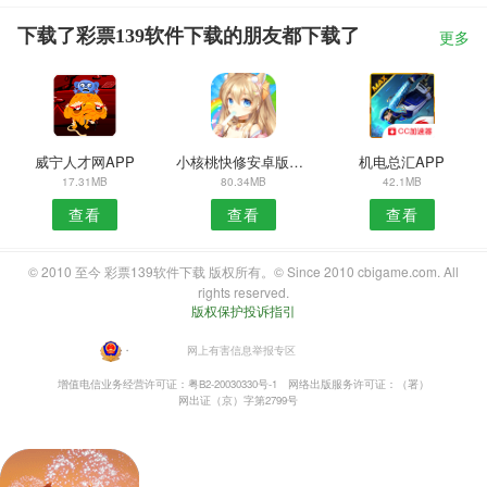
下载了彩票139软件下载的朋友都下载了
更多
威宁人才网APP
小核桃快修安卓版真降价
机电总汇APP
17.31MB
80.34MB
42.1MB
查看
查看
查看
© 2010 至今 彩票139软件下载 版权所有。© Since 2010 cbigame.com. All
rights reserved.
版权保护投诉指引
・
网上有害信息举报专区
增值电信业务经营许可证：粤B2-20030330号-1
网络出版服务许可证：（署）
网出证（京）字第2799号