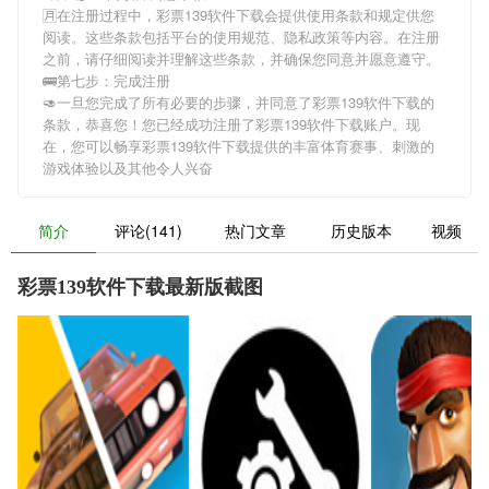
🈷在注册过程中，
彩票139软件下载
会提供使用条款和规定供您
阅读。这些条款包括平台的使用规范、隐私政策等内容。在注册
之前，请仔细阅读并理解这些条款，并确保您同意并愿意遵守。
🚌第七步：完成注册
🥑一旦您完成了所有必要的步骤，并同意了
彩票139软件下载
的
条款，恭喜您！您已经成功注册了彩票139软件下载账户。现
在，您可以畅享
彩票139软件下载
提供的丰富体育赛事、刺激的
游戏体验以及其他令人兴奋
简介
评论(141)
热门文章
历史版本
视频
彩票139软件下载最新版截图