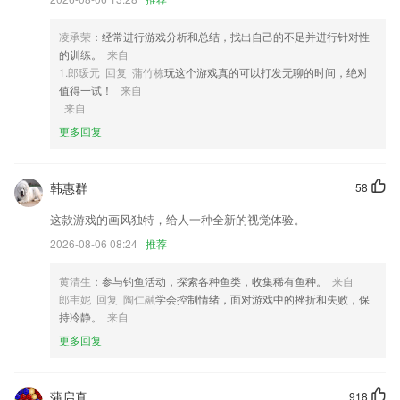
4,实时的进行cpu的监控进行温控的处理防止过热
5,【找书方便】搜索找书分秒精确匹配，排行榜找书紧追热门小说，分类
凌承荣
：经常进行游戏分析和总结，找出自己的不足并进行针对性
找书直达心中所爱
的训练。
来自
6,支持按小说名称和作者名称搜索小说。
1.郎瑗元 回复 蒲竹栋
玩这个游戏真的可以打发无聊的时间，绝对
值得一试！
来自
彩票139软件下载软件优势
来自
1.：创新的闯关型学习模式，将学习与练习完美结合，逐行解锁各个假
更多回复
名，在学习中享受通关乐趣，在答题中加深假名记忆。完成五十音练习
后，还可以参加晋级赛获得更多成就。
韩惠群
58
2.线上学习成语也是非常方便的，帮助用户轻松的掌握更多的成语；
这款游戏的画风独特，给人一种全新的视觉体验。
3.网约车考试问答题每日一练。
2026-08-06 08:24
推荐
4.往年考试精选真题，把握消防师备考规律。
5.了解不同的教学信息也会更加的简洁化，同时还可以更好的知晓通话交
黄清生
：参与钓鱼活动，探索各种鱼类，收集稀有鱼种。
来自
流带来的快捷
郎韦妮 回复 陶仁融
学会控制情绪，面对游戏中的挫折和失败，保
持冷静。
来自
6.修复日语语法和五十音的BUG
更多回复
彩票139软件下载更新了什么?
天宇CC6ProC6mini远航金牛C8
蒲启真
918