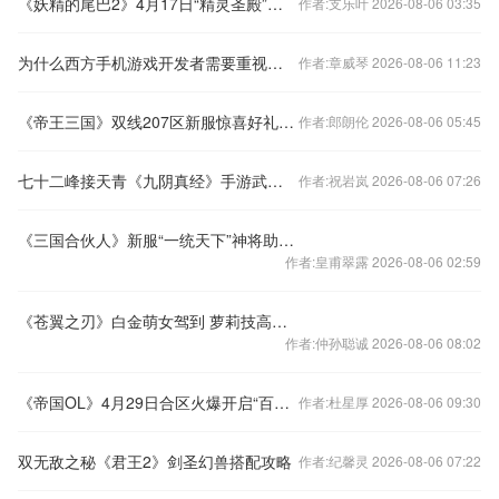
《妖精的尾巴2》4月17日“精灵圣殿”开服同庆
作者:支乐叶 2026-08-06 03:35
为什么西方手机游戏开发者需要重视盗版问题
作者:章威琴 2026-08-06 11:23
《帝王三国》双线207区新服惊喜好礼不停拿
作者:郎朗伦 2026-08-06 05:45
七十二峰接天青《九阴真经》手游武当场景揭秘
作者:祝岩岚 2026-08-06 07:26
《三国合伙人》新服“一统天下”神将助您称霸三合
作者:皇甫翠露 2026-08-06 02:59
《苍翼之刃》白金萌女驾到 萝莉技高诱惑难挡
作者:仲孙聪诚 2026-08-06 08:02
《帝国OL》4月29日合区火爆开启“百花争鸣”
作者:杜星厚 2026-08-06 09:30
双无敌之秘《君王2》剑圣幻兽搭配攻略
作者:纪馨灵 2026-08-06 07:22