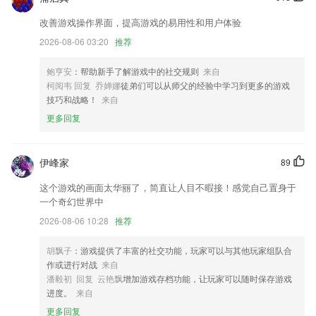
优化单据行操作流程
改善游戏操作界面，提高游戏的易用性和用户体验
优化线上体验
2026-08-06 03:20
推荐
事件群聊页面附近视频点播支持关闭操作；
小说创作支持角色分组管理，再也不用担心角色找不到了
鲍亨安
：帮助新手了解游戏中的社交规则
来自
柯阅韦 回复 乔婵娜
徒弟们可以从师父的经验中学习到更多的游戏
优化界面，提升视觉体验
技巧和战略！
来自
联系我们
更多回复
以上就是彩票139软件下载的介绍，如果您喜欢这款软件，您可以到应用
商店进行打分评论，说出您的使用经历，以帮助我们更好的对产品进行优
化修改。
伊峰家
89
这个游戏的画面太华丽了，简直让人目不暇接！感觉自己置身于
一个奇幻世界中
2026-08-06 10:28
推荐
胡飘子
：游戏提供了丰富的社交功能，玩家可以与其他玩家组队合
作或进行对战
来自
潘毅初 回复 云艳飘
增加游戏存档功能，让玩家可以随时保存游戏
进度。
来自
更多回复