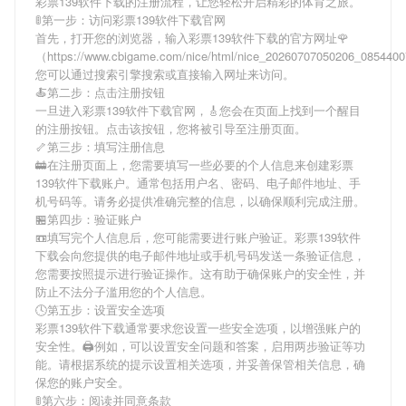
彩票139软件下载
的注册流程，让您轻松开启精彩的体育之旅。
🚦第一步：访问彩票139软件下载官网
首先，打开您的浏览器，输入
彩票139软件下载
的官方网址🌹
（https://www.cbigame.com/nice/html/nice_20260707050206_08544
您可以通过搜索引擎搜索或直接输入网址来访问。
🍝第二步：点击注册按钮
一旦进入
彩票139软件下载
官网，🎸您会在页面上找到一个醒目
的注册按钮。点击该按钮，您将被引导至注册页面。
🦴第三步：填写注册信息
🚋在注册页面上，您需要填写一些必要的个人信息来创建
彩票
139软件下载
账户。通常包括用户名、密码、电子邮件地址、手
机号码等。请务必提供准确完整的信息，以确保顺利完成注册。
🏪第四步：验证账户
📼填写完个人信息后，您可能需要进行账户验证。
彩票139软件
下载
会向您提供的电子邮件地址或手机号码发送一条验证信息，
您需要按照提示进行验证操作。这有助于确保账户的安全性，并
防止不法分子滥用您的个人信息。
🕓第五步：设置安全选项
彩票139软件下载
通常要求您设置一些安全选项，以增强账户的
安全性。🖨例如，可以设置安全问题和答案，启用两步验证等功
能。请根据系统的提示设置相关选项，并妥善保管相关信息，确
保您的账户安全。
🚦第六步：阅读并同意条款