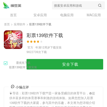
首页
安卓应用
电脑应用
MAC应用
资讯
专题
设计奖
创意应用
首页
>
应用软件
>
彩票139软件下载
问答
彩票139软件下载
官方
年满12周岁
下载安装
次下载
9822739
需优先下载
安全下载
彩票139软件下载安装
小编点评
🍵导语：
彩票139软件下载
🌁是一家备受瞩目的体育平台，🧁提
供丰富多样的体育赛事和刺激的游戏体验。如果您想加入
彩票
139软件下载
的大家庭，参与其中的乐趣，本文将为您详细介绍