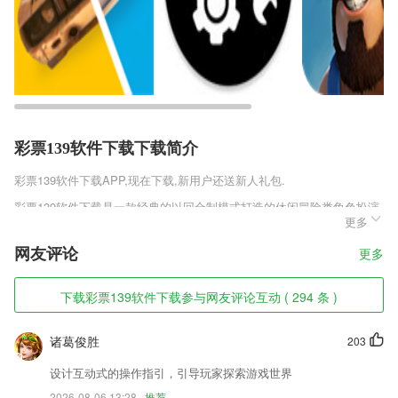
彩票139软件下载下载简介
彩票139软件下载
APP,现在下载,新用户还送新人礼包.
彩票139软件下载是一款经典的以回合制模式打造的休闲冒险类角色扮演
更多
手游，游戏将打造一个神魔共存的仙侠世界，玩家要在此处开启自己的修
仙冒险之旅，丰富的社交功能以及带入感极强的3D模式，更有各种极品
网友评论
更多
绝版宠物等你领取。
彩票139软件下载软件特色
下载彩票139软件下载参与网友评论互动 ( 294 条 )
1,漫画墙的对话让你在一个的时候不无聊!
诸葛俊胜
203
2,如果你想与四大的精英人群为伍，那么注册会计师是你优先的选择。
3,保存你最喜欢的短语和字并顺利复习他们。
设计互动式的操作指引，引导玩家探索游戏世界
2026-08-06 13:28
推荐