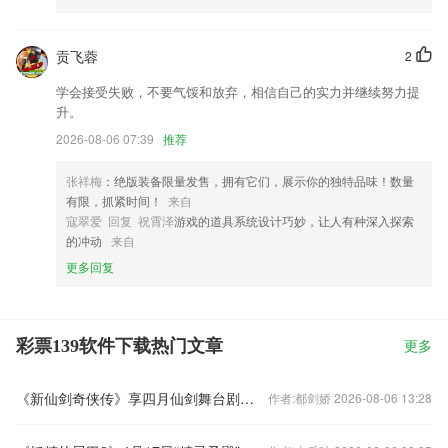
贡飞蓉
2
学会接受失败，不要气馁和放弃，相信自己的实力并继续努力提
升。
2026-08-06 07:39
推荐
张祥梅
：绝版装备限量发售，拥有它们，展示你的独特品味！数量
有限，抓紧时间！
来自
寇翠爱 回复 祝霄泽
游戏的道具系统设计巧妙，让人有种深入探索
的冲动
来自
更多回复
彩票139软件下载热门文章
更多
《新仙剑奇侠传》享四月仙剑舞台剧眼球饕餮盛宴
作者:都剑娇 2026-08-06 13:28